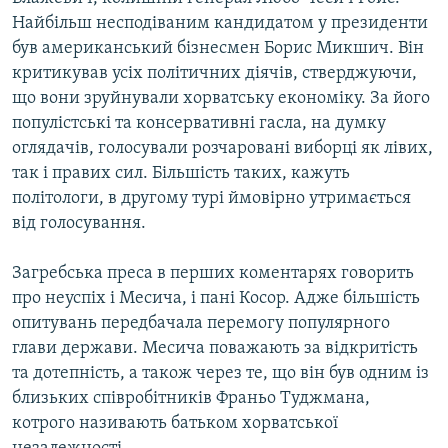
Найбiльш несподiваним кандидатом у президенти
був американський бiзнесмен Борис Микшич. Вiн
Усі сайти RFE/RL
критикував усiх полiтичних дiячiв, стверджуючи,
що вони зруйнували хорватську економiку. За його
популiстськi та консервативнi гасла, на думку
оглядачiв, голосували розчарованi виборцi як лiвих,
так i правих сил. Бiльшiсть таких, кажуть
полiтологи, в другому турi ймовiрно утримається
вiд голосування.
Загребська преса в перших коментарях говорить
про неуспiх i Месича, i панi Косор. Адже бiльшiсть
опитувань передбачала перемогу популярного
глави держави. Месича поважають за відкритість
та дотепнiсть, а також через те, що вiн був одним із
близьких спiвробiтникiв Франьо Туджмана,
котрого називають батьком хорватської