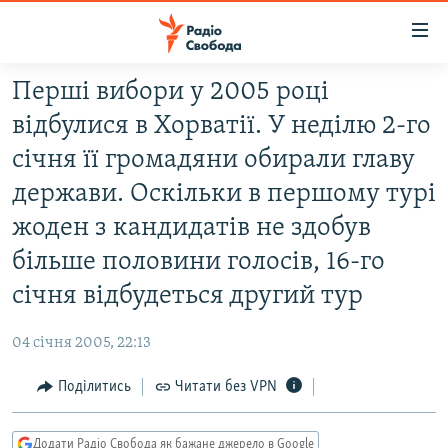
Доступність
посилання
Перейти
Першi вибори у 2005 роцi
до
РАДІО СВОБОДА – 70 РОКІВ
вiдбулися в Хорватiї. У недiлю 2-го
основного
ВСЕ ЗА ДОБУ
матеріалу
сiчня її громадяни обирали главу
СТАТТІ
Перейти
держави. Оскiльки в першому турi
до
ВІЙНА
ПОЛІТИКА
жоден з кандидатiв не здобув
основної
РОСІЙСЬКА «ФІЛЬТРАЦІЯ»
ЕКОНОМІКА
навігації
бiльше половини голосiв, 16-го
Перейти
ДОНБАС.РЕАЛІЇ
СУСПІЛЬСТВО
сiчня вiдбудеться другий тур
до
КРИМ.РЕАЛІЇ
КУЛЬТУРА
пошуку
04 січня 2005, 22:13
ТИ ЯК?
СПОРТ
Поділитись
Читати без VPN
СХЕМИ
УКРАЇНА
ПРИАЗОВ’Я
СВІТ
Додати Радіо Свобода як бажане джерело в Google