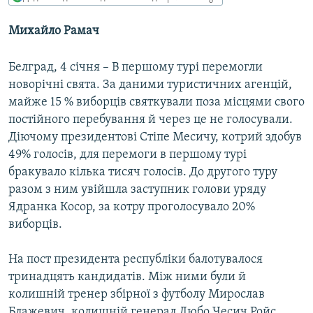
КИТАЙ.ВИКЛИКИ
Михайло Рамач
МУЛЬТИМЕДІА
ФОТО
Белград, 4 сiчня – В першому турi перемогли
новорiчнi свята. За даними туристичних агенцiй,
СПЕЦПРОЄКТИ
майже 15 % виборцiв святкували поза мiсцями свого
ПОДКАСТИ
постiйного перебування й через це не голосували.
Дiючому президентовi Стiпе Месичу, котрий здобув
КРИМ РЕАЛІЇ
49% голосiв, для перемоги в першому турi
РУС
бракувало кiлька тисяч голосiв. До другого туру
разом з ним увiйшла заступник голови уряду
УКР
Ядранка Косор, за котру проголосувало 20%
КТАТ
виборцiв.
ДОЛУЧАЙСЯ!
На пост президента республiки балотувалося
тринадцять кандидатiв. Мiж ними були й
колишнiй тренер збiрної з футболу Мирослав
Блажевич, колишнiй генерал Любо Чесич Ройс.