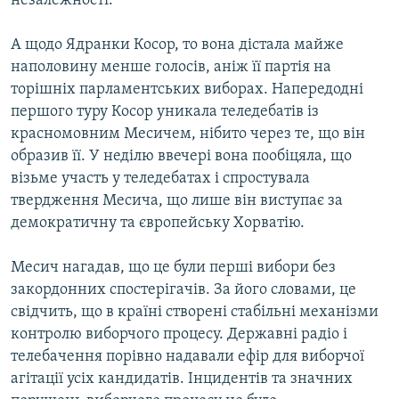
незалежностi.
А щодо Ядранки Косор, то вона дiстала майже
наполовину менше голосiв, анiж її партiя на
торiшнiх парламентських виборах. Напередоднi
першого туру Косор уникала теледебатiв iз
красномовним Месичем, нiбито через те, що вiн
образив її. У недiлю ввечерi вона пообiцяла, що
вiзьме участь у теледебатах і спростувала
твердження Месича, що лише вiн виступає за
демократичну та європейську Хорватiю.
Месич нагадав, що це були першi вибори без
закордонних спостерiгачiв. За його словами, це
свiдчить, що в країнi створенi стабiльнi механiзми
контролю виборчого процесу. Державні радiо і
телебачення порівно надавали ефір для виборчої
агітації усiх кандидатiв. Iнцидентiв та значних