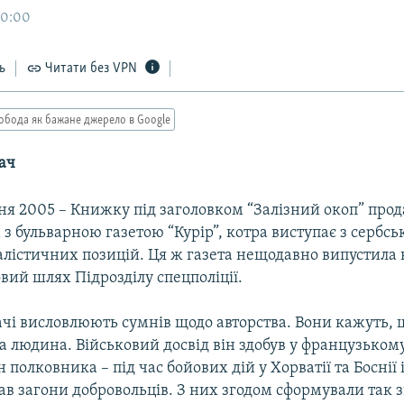
20:00
ь
Читати без VPN
обода як бажане джерело в Google
ач
чня 2005 – Книжку пiд заголовком “Залiзний окоп” про
 з бульварною газетою “Курiр”, котра виступає з сербсь
алістичних позицiй. Ця ж газета нещодавно випустил
вий шлях Пiдроздiлу спецполiцiї.
ачi висловлюють сумнiв щодо авторства. Вони кажуть, 
 людина. Вiйськовий досвiд вiн здобув у французькому
 полковника – пiд час бойових дiй у Хорватiї та Боснiї 
ав загони добровольцiв. З них згодом сформували так з