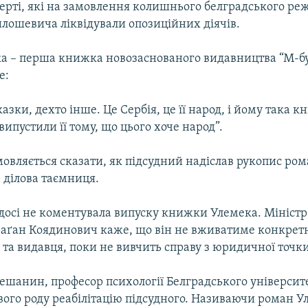
ертi, якi на замовлення колишнього белградського р
лошевича лiквiдували опозицiйних дiячiв.
а – перша книжка новозаснованого видавництва “М-бу
е:
казки, дехто iнше. Це Сербiя, це її народ, i йому така 
випустили її тому, що цього хоче народ”.
овляється сказати, як пiдсудний надiслав рукопис рома
 дiлова таємниця.
досi не коментувала випуску книжки Улемека. Мiнiстр
раґан Коядинович каже, що вiн не вживатиме конкрет
а видавця, поки не вивчить справу з юридичної точки
ешанин, професор психологiї Белградського унiверсите
вого роду реабiлiтацiю пiдсудного. Називаючи роман 