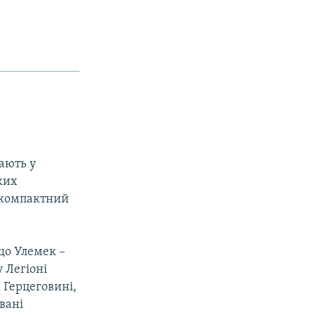
дають у
ких
а компактний
що Улемек –
 Легiонi
i Герцеговинi,
ванi