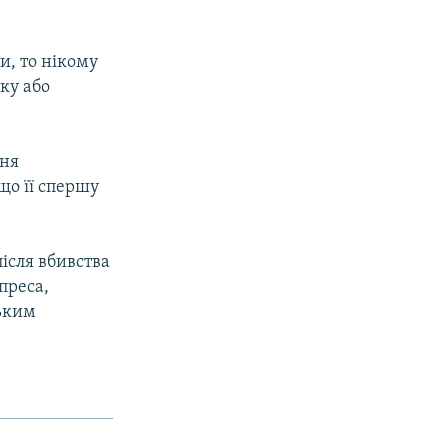
и, то нiкому
ку або
ння
що її спершу
пiсля вбивства
преса,
ьким