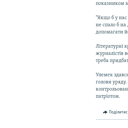
показником ме
“Якщо б у нас
не спало б н
допомагати йо
Лiтературнi 
журналiстiв в
треба придба
Улемек здався
голови уряду.
контрольован
патрiотом.
Поділитис