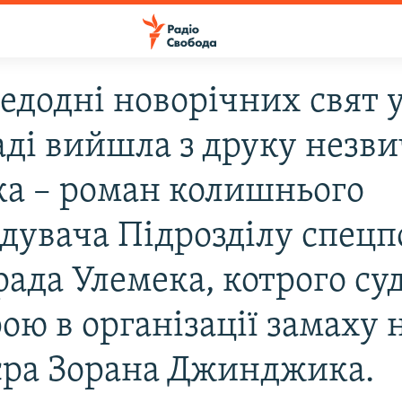
едоднi новорiчних свят 
адi вийшла з друку незв
а – роман колишнього
дувача Пiдроздiлу спецпо
ада Улемека, котрого суд
ою в органiзацiї замаху 
єра Зорана Джинджика.