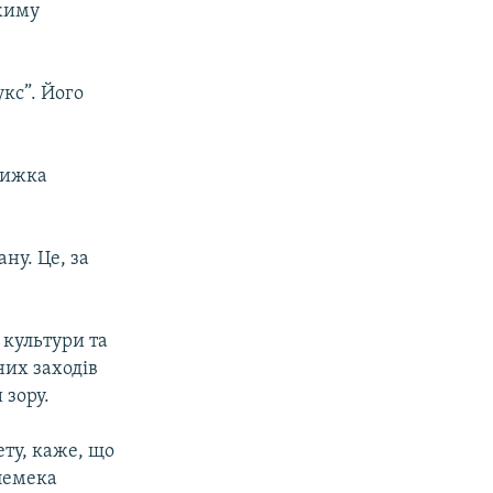
ежиму
кс”. Його
книжка
ну. Це, за
 культури та
них заходiв
 зору.
ту, каже, що
Улемека