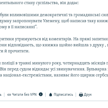
нтального стану суспiльства, вiн додає:
 були впливовiшими демократичнi та громадянськi сил
а думку запропонувати Улемеку, щоб написав таку книж
му в її написаннi”.
критики утримуються вiд коментарiв. На прямі запита
они вiдповiдають, що книжка щойно вийшла з друку , 
ти й прочитати.
 полiцiї в травнi минулого року, чотирнадцять мiсяцiв 
 Вiн перед судом вiдкидає усi звинувачення. Бульварна 
а нацiонал-екстремiстами, називає його щирим сербс
ь
Читати без VPN
Підписатись
Друк