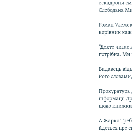
ескадрони см
Слободана Ми
Роман Улемек
керiвник каж
“Дехто читає 
потрiбна. Ми 
Видавець вiдм
його словами,
Прокуратура 
iнформацiї Д
щодо книжки т
А Жарко Треб
йдеться про с