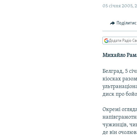
КИТАЙ.ВИКЛИКИ
05 січня 2005, 
МУЛЬТИМЕДІА
ФОТО
Поділитис
СПЕЦПРОЄКТИ
Додати Радіо Св
ПОДКАСТИ
Михайло Рам
Белград, 5 сi
кіосках разом
ультранаціон
диск про бойо
Окремi огляд
напiвграмотна
чужинцiв, чин
де вiн очолюв