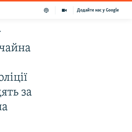
Додайте нас у Google
у
ичайна
лiцiї
ять за
на