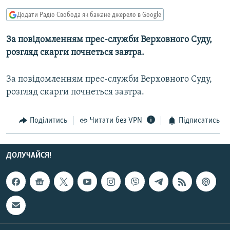
МУЛЬТИМЕДІА
Додати Радіо Свобода як бажане джерело в Google
ФОТО
За повідомленням прес-служби Верховного Суду,
СПЕЦПРОЄКТИ
розгляд скарги почнеться завтра.
ПОДКАСТИ
За повідомленням прес-служби Верховного Суду,
розгляд скарги почнеться завтра.
КРИМ РЕАЛІЇ
РУС
Поділитись
Читати без VPN
Підписатись
УКР
КТАТ
ДОЛУЧАЙСЯ!
ДОЛУЧАЙСЯ!