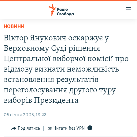
Доступність
посилання
Перейти
НОВИНИ
до
РАДІО СВОБОДА – 70 РОКІВ
Віктор Янукович оскаржує у
основного
ВСЕ ЗА ДОБУ
матеріалу
Верховному Суді рішення
СТАТТІ
Перейти
Центральної виборчої комісії про
до
ВІЙНА
ПОЛІТИКА
відмову визнати неможливість
основної
РОСІЙСЬКА «ФІЛЬТРАЦІЯ»
ЕКОНОМІКА
навігації
встановлення результатів
Перейти
ДОНБАС.РЕАЛІЇ
СУСПІЛЬСТВО
переголосування другого туру
до
КРИМ.РЕАЛІЇ
КУЛЬТУРА
виборів Президента
пошуку
ТИ ЯК?
СПОРТ
05 січня 2005, 18:23
СХЕМИ
УКРАЇНА
Поділитись
Читати без VPN
КИТАЙ.ВИКЛИКИ
СВІТ