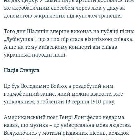
на дах цирку. У самий цирк артисти досталися тим
же акробатичним способом через люк у даху за
допомогою закріплених під куполом трапецій.
Того дня Шаляпін вперше виконав на публіці пісню
„Дубінушка”, що з тих пір стала візитівкою співака.
А ще на тому київському концерті він співав
українські народні пісні.
Надія Степула
Це був Володимир Бойко, а роздобутий ним
грамофонний запис, який можна вважати вже
унікальним, зроблений 13 серпня 1910 року.
Американський поет Генрі Лонгфелло недарма
казав, що музика – це універсальна мова людства.
Вслухаючись у мотиви різдвяних пісень, колядок