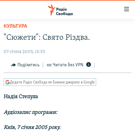
Доступність
посилання
Перейти
КУЛЬТУРА
до
РАДІО СВОБОДА – 70 РОКІВ
"Сюжети": Свято Різдва.
основного
ВСЕ ЗА ДОБУ
матеріалу
07 січня 2005, 15:53
СТАТТІ
Перейти
до
ВІЙНА
ПОЛІТИКА
Поділитись
Читати без VPN
основної
РОСІЙСЬКА «ФІЛЬТРАЦІЯ»
ЕКОНОМІКА
навігації
Додати Радіо Свобода як бажане джерело в Google
Перейти
ДОНБАС.РЕАЛІЇ
СУСПІЛЬСТВО
до
Надія Степула
КРИМ.РЕАЛІЇ
КУЛЬТУРА
пошуку
ТИ ЯК?
СПОРТ
Аудіозапис програми:
СХЕМИ
УКРАЇНА
Київ, 7 січня 2005 року.
КИТАЙ.ВИКЛИКИ
СВІТ