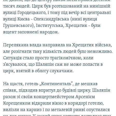
тисяч людей. Цирк був розташований на нинішній
вулиці Городецького, і тому під вечір всі центральні
вулиці Києва - Олександрівська (нині вулиця
Грушевського), Інститутська, Хрещатик - були
вщент заповнені народом.
Перелякана влада направила на Хрещатик війська,
але розігнати таку кількість людей було неможливо.
Ситуація стало просто трагікомічною, коли
з’ясувалося, що Шаляпін сам не може попасти в
цирк, взятий в облогу слухачами.
На щастя, готель „Континенталь”, де мешкав
співак, підходив впритул до будівлі цирку. Шаляпін
разом зі своїм концертмейстером Арсенієм
Корещенком відкрили вікно в коридорі готелю,
вилізли на карниз і по металевій ринві опустилися