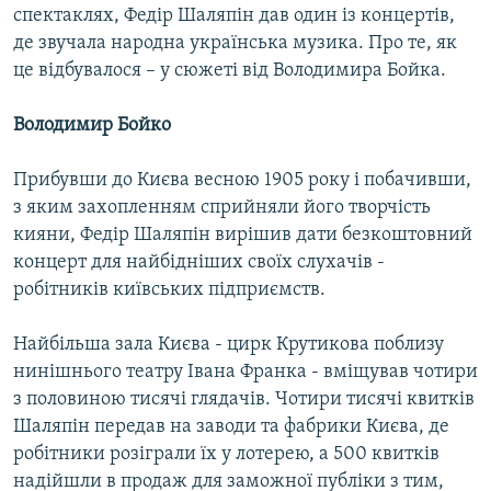
спектаклях, Федір Шаляпін дав один із концертів,
де звучала народна українська музика. Про те, як
це відбувалося – у сюжеті від Володимира Бойка.
Володимир Бойко
Прибувши до Києва весною 1905 року і побачивши,
з яким захопленням сприйняли його творчість
кияни, Федір Шаляпін вирішив дати безкоштовний
концерт для найбідніших своїх слухачів -
робітників київських підприємств.
Найбільша зала Києва - цирк Крутикова поблизу
нинішнього театру Івана Франка - вміщував чотири
з половиною тисячі глядачів. Чотири тисячі квитків
Шаляпін передав на заводи та фабрики Києва, де
робітники розіграли їх у лотерею, а 500 квитків
надійшли в продаж для заможної публіки з тим,