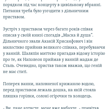
порядком під час концерту в цивільному вбранні.
Питання треба було узгодити з дільничним
приставом.
Зустріч з приставом через багато років співак
описав у своїй книзі спогадів „Маска й душа”.
Дільничного звали Акакій Хрисанфович і він
милостиво прийняв великого співака, перебуваючи
у ванній. Шаляпін миттєво пригадав відому історію
про те, як Наполеон приймав у ванній мадам де
Сталь. Очевидно, пристав також вважав, що геній
не має статі.
Поперек ванни, наповненої крижаною водою,
перед приставом лежала дошка, на якій стояла
пляшка горілки, солоні огірочки та холодець.
- Ви, пане артисте, мене вже вибачте, - привітав