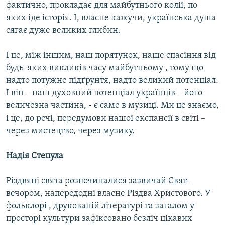
фактично, прокладає для майбутнього колії, по
яких іде історія. І, власне кажучи, українська душа
сягає дуже великих глибин.
І це, між іншим, наш порятунок, наше спасіння від
будь-яких викликів часу майбутньому , тому що
надто потужне підґрунтя, надто великий потенціал.
І він – наш духовний потенціал українців – його
величезна частина, - є саме в музиці. Ми це знаємо,
і це, до речі, передумови нашої експансії в світі –
через мистецтво, через музику.
Надія Степула
Різдвяні свята розпочиналися зазвичай Свят-
вечором, напередодні власне Різдва Христового. У
фольклорі , друкованій літературі та загалом у
просторі культури зафіксовано безліч цікавих