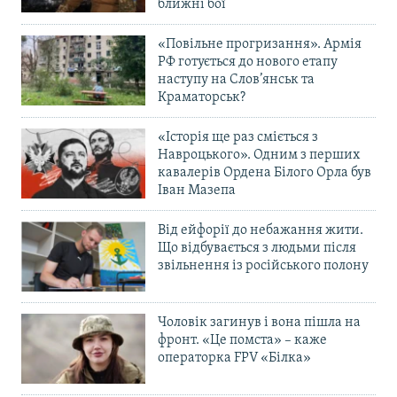
ближні бої
«Повільне прогризання». Армія
РФ готується до нового етапу
наступу на Слов’янськ та
Краматорськ?
«Історія ще раз сміється з
Навроцького». Одним з перших
кавалерів Ордена Білого Орла був
Іван Мазепа
Від ейфорії до небажання жити.
Що відбувається з людьми після
звільнення із російського полону
Чоловік загинув і вона пішла на
фронт. «Це помста» – каже
операторка FPV «Білка»