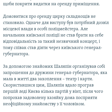
щоби покрити видатки на оренду приміщення.
Домовитися про оренду цирку складнощів не
становило. Одначе для виступу був потрібний дозвіл
місцевої влади в особі поліцмейстера. Але
начальник київської поліції не став брати на себе
відповідальність за такий незвичний концерт, і
тому співак став діяти через київського генерал-
губернатора.
За допомогою знайомих Шаляпін організував собі
запрошення до дружини генерал-губернатора, яка
мала в житті два захоплення – театр і карти.
Скориставшися цим, Шаляпін вдало програв
першій леді Києва кілька партій у вінт, після чого
попрохав задоволену хазяйку дома посприяти
неофіційному знайомству з її чоловіком.