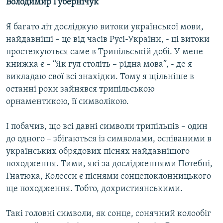
Володимир Губернічук
Я багато літ досліджую витоки української мови,
найдавніші – це від часів Русі-України, - ці витоки
простежуються саме в Трипільській добі. У мене
книжка є – “Як гул століть – рідна мова”, - де я
викладаю свої всі знахідки. Тому я щільніше в
останні роки зайнявся трипільською
орнаментикою, її символікою.
І побачив, що всі давні символи трипільців – один
до одного – збігаються із символами, оспіваними в
українських обрядових піснях найдавнішого
походження. Тими, які за дослідженнями Потебні,
Гнатюка, Колесси є піснями сонцепоклонницького
ще походження. Тобто, дохристиянськими.
Такі головні символи, як сонце, сонячний колообіг