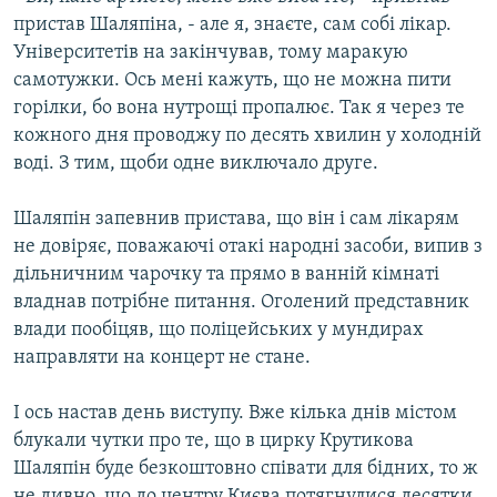
пристав Шаляпіна, - але я, знаєте, сам собі лікар.
Університетів на закінчував, тому маракую
самотужки. Ось мені кажуть, що не можна пити
горілки, бо вона нутрощі пропалює. Так я через те
кожного дня проводжу по десять хвилин у холодній
воді. З тим, щоби одне виключало друге.
Шаляпін запевнив пристава, що він і сам лікарям
не довіряє, поважаючі отакі народні засоби, випив з
дільничним чарочку та прямо в ванній кімнаті
владнав потрібне питання. Оголений представник
влади пообіцяв, що поліцейських у мундирах
направляти на концерт не стане.
І ось настав день виступу. Вже кілька днів містом
блукали чутки про те, що в цирку Крутикова
Шаляпін буде безкоштовно співати для бідних, то ж
не дивно, що до центру Києва потягнулися десятки