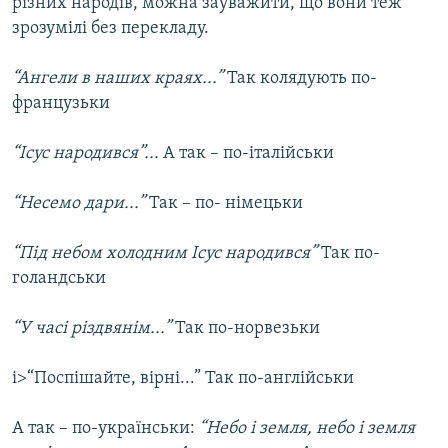
різних народів, можна зауважити, що вони теж
зрозумілі без перекладу.
“Ангели в наших краях...”
Так колядують по-
французьки
“Ісус народився”...
А так – по-італійськи
“Несемо дари...”
Так – по- німецьки
“Під небом холодним Ісус народився”
Taк по-
голандськи
“У часі різдвянім...”
Так по-норвезьки
i>“Поспішайте, вірні...” Так по-англійськи
А так – по-українськи:
“Небо і земля, небо і земля