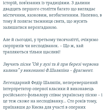
історій, пов’язаних із традиціями. З далини
двадцять першого століття багато що виглядає
містичним, казковим, незбагненним. Напевно, в
тому й полягає таємниця свята, що мусить
залишатися нерозгаданою.
Але й сьогодні, у третьому тисячолітті, очікуємо
сюрпризів чи несподіванок. – Що ж, хай
трапляються тільки щасливі!
Звучить пісня “Ой у лузі та й при березі червона
калина” у виконанні Ф.Шаляпіна – фрагмент.
Легендарний Федір Шаляпін, неперевершений
інтерпретатор оперної класики й виконавець
російського фольклору співає українську пісню – і
це теж схоже на несподіванку... Сто років тому,
приїхавши до Києва для участі в оперних