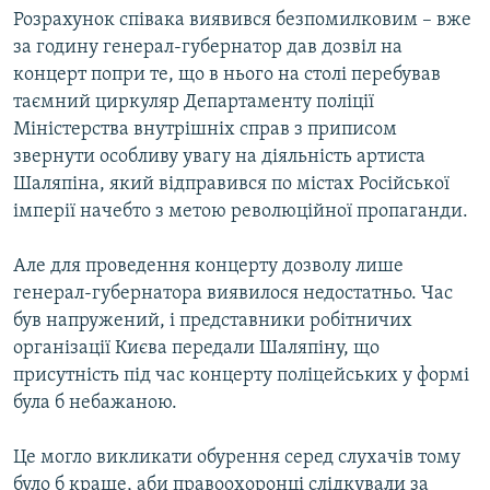
Розрахунок співака виявився безпомилковим – вже
за годину генерал-губернатор дав дозвіл на
концерт попри те, що в нього на столі перебував
таємний циркуляр Департаменту поліції
Міністерства внутрішніх справ з приписом
звернути особливу увагу на діяльність артиста
Шаляпіна, який відправився по містах Російської
імперії начебто з метою революційної пропаганди.
Але для проведення концерту дозволу лише
генерал-губернатора виявилося недостатньо. Час
був напружений, і представники робітничих
організації Києва передали Шаляпіну, що
присутність під час концерту поліцейських у формі
була б небажаною.
Це могло викликати обурення серед слухачів тому
було б краще, аби правоохоронці слідкували за