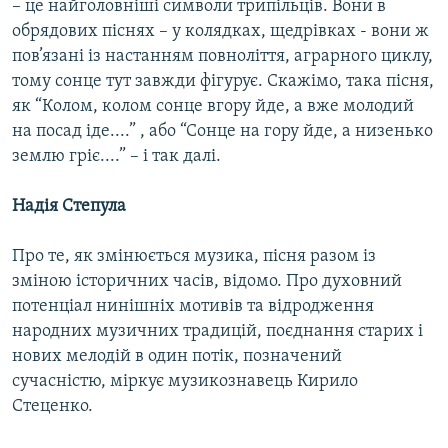
– це найголовніші символи трипільців. Вони в
обрядових піснях – у колядках, щедрівках - вони ж
пов’язані із настанням повноліття, аграрного циклу,
тому сонце тут завжди фігурує. Скажімо, така пісня,
як “Колом, колом сонце вгору йде, а вже молодий
на посад іде....” , або “Сонце на гору йде, а низенько
землю гріє....” – і так далі.
Надія Степула
Про те, як змінюється музика, пісня разом із
зміною історичних часів, відомо. Про духовний
потенціал нинішніх мотивів та відродження
народних музичних традицій, поєднання старих і
нових мелодій в один потік, позначений
сучасністю, міркує музикознавець Кирило
Стеценко.