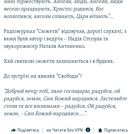
нині торжествують. Ангели, люди, Ангели, люди
весело празднують, Христос родився, Бог
воплотився, ангели співають, Царя вітають”...
Радіожурнал “Сюжети” відзвучав, дорогі слухачі, з
вами були автор і ведуча – Надія Степула та
звукорежисер Наталя Антоненко.
Хай святкові сюжети залишаються і в буднях.
До зустрічі на хвилях “Свободи”!
“Добрий вечір тобі, пане господарю, радуйся, ой
радуйся, земле, Син Божий народився. Застеляйте
столи та все килимами – радуйся, Ой радуйся,
земле, - Син Божий народився....”.
Поділитись
Читати без VPN
Підписатись