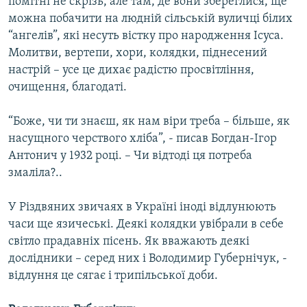
помітні не скрізь, але там, де вони збереглися, ще
Усі сайти RFE/RL
можна побачити на людній сільській вуличці білих
“ангелів”, які несуть вістку про народження Ісуса.
Молитви, вертепи, хори, колядки, піднесений
настрій – усе це дихає радістю просвітління,
очищення, благодаті.
“Боже, чи ти знаєш, як нам віри треба – більше, як
насущного черствого хліба”, - писав Богдан-Ігор
Антонич у 1932 році. – Чи відтоді ця потреба
змаліла?..
У Різдвяних звичаях в Україні іноді відлунюють
часи ще язичеські. Деякі колядки увібрали в себе
світло прадавніх пісень. Як вважають деякі
дослідники – серед них і Володимир Губернічук, -
відлуння це сягає і трипільської доби.