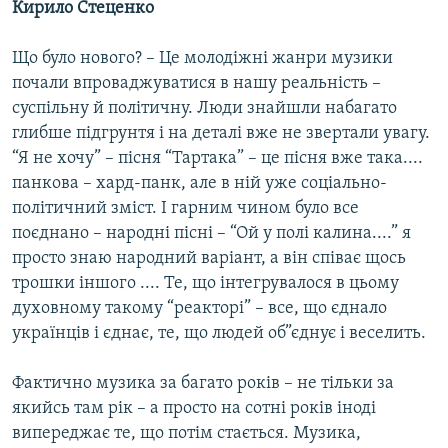
Кирило Стеценко
Що було нового? – Це молодіжні жанри музики
почали впроваджуватися в нашу реальність –
суспільну й політичну. Люди знайшли набагато
глибше підгрунтя і на деталі вже не звертали увагу.
“Я не хочу” – пісня “Тартака” – це пісня вже така....
панкова – хард-панк, але в ній уже соціально-
політичний зміст. І гарним чином було все
поєднано – народні пісні – “Ой у полі калина....” я
просто знаю народний варіант, а він співає щось
трошки іншого .... Те, що інтегрувалося в цьому
духовному такому “реакторі” – все, що єднало
українців і єднає, те, що людей об”єднує і веселить.
Фактично музика за багато років – не тільки за
якийсь там рік – а просто на сотні років іноді
випереджає те, що потім стається. Музика,