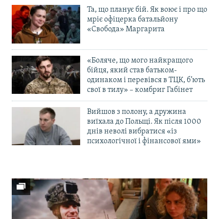
Та, що планує бій. Як воює і про що
мріє офіцерка батальйону
«Свобода» Маргарита
«Боляче, що мого найкращого
бійця, який став батьком-
одинаком і перевівся в ТЦК, б’ють
свої в тилу» – комбриг Габінет
Вийшов з полону, а дружина
виїхала до Польщі. Як після 1000
днів неволі вибратися «із
психологічної і фінансової ями»