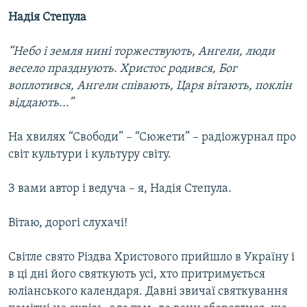
МУЛЬТИМЕДІА
Надія Степула
ФОТО
“Небо і земля нині торжествують, Ангели, люди
СПЕЦПРОЄКТИ
весело празднують. Христос родився, Бог
воплотився, Ангели співають, Царя вітають, поклін
ПОДКАСТИ
віддають...”
КРИМ РЕАЛІЇ
На хвилях “Свободи” – “Сюжети” – радіожурнал про
РУС
світ культури і культуру світу.
УКР
З вами автор і ведуча – я, Надія Степула.
КТАТ
Вітаю, дорогі слухачі!
ДОЛУЧАЙСЯ!
Світле свято Різдва Христового прийшло в Україну і
в ці дні його святкують усі, хто притримується
юліанського календаря. Давні звичаї святкування