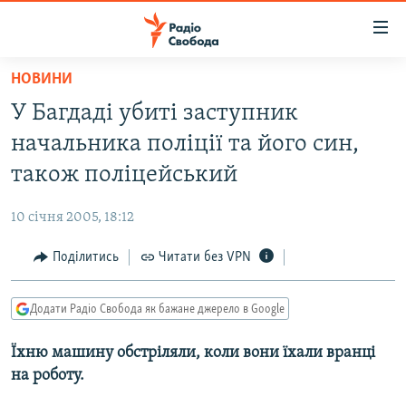
Доступність
посилання
Перейти
НОВИНИ
до
РАДІО СВОБОДА – 70 РОКІВ
У Багдаді убиті заступник
основного
ВСЕ ЗА ДОБУ
матеріалу
начальника поліції та його син,
СТАТТІ
Перейти
також поліцейський
до
ВІЙНА
ПОЛІТИКА
основної
10 січня 2005, 18:12
РОСІЙСЬКА «ФІЛЬТРАЦІЯ»
ЕКОНОМІКА
навігації
Перейти
Поділитись
Читати без VPN
ДОНБАС.РЕАЛІЇ
СУСПІЛЬСТВО
до
КРИМ.РЕАЛІЇ
КУЛЬТУРА
пошуку
Додати Радіо Свобода як бажане джерело в Google
ТИ ЯК?
СПОРТ
Їхню машину обстріляли, коли вони їхали вранці
СХЕМИ
УКРАЇНА
на роботу.
КИТАЙ.ВИКЛИКИ
СВІТ