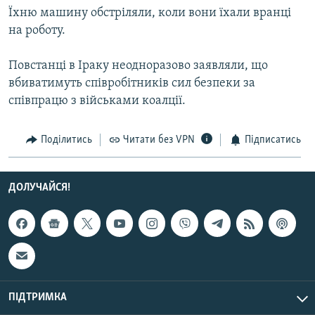
Їхню машину обстріляли, коли вони їхали вранці
МУЛЬТИМЕДІА
на роботу.
ФОТО
СПЕЦПРОЄКТИ
Повстанці в Іраку неодноразово заявляли, що
вбиватимуть співробітників сил безпеки за
ПОДКАСТИ
співпрацю з військами коалції.
КРИМ РЕАЛІЇ
Поділитись
Читати без VPN
Підписатись
РУС
УКР
ДОЛУЧАЙСЯ!
КТАТ
ДОЛУЧАЙСЯ!
ПІДТРИМКА