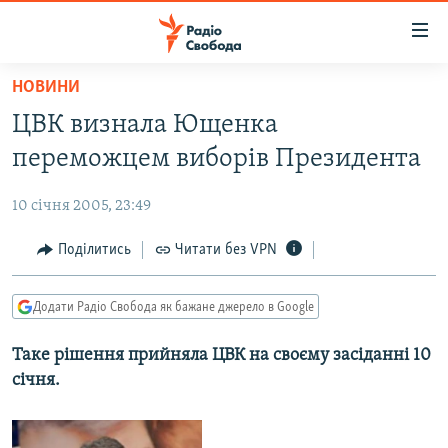
Доступність
посилання
Перейти
НОВИНИ
до
РАДІО СВОБОДА – 70 РОКІВ
ЦВК визнала Ющенка
основного
ВСЕ ЗА ДОБУ
матеріалу
переможцем виборів Президента
СТАТТІ
Перейти
до
10 січня 2005, 23:49
ВІЙНА
ПОЛІТИКА
основної
РОСІЙСЬКА «ФІЛЬТРАЦІЯ»
Поділитись
Читати без VPN
ЕКОНОМІКА
навігації
Перейти
ДОНБАС.РЕАЛІЇ
СУСПІЛЬСТВО
до
Додати Радіо Свобода як бажане джерело в Google
КРИМ.РЕАЛІЇ
КУЛЬТУРА
пошуку
Таке рішення прийняла ЦВК на своєму засіданні 10
ТИ ЯК?
СПОРТ
січня.
СХЕМИ
УКРАЇНА
КИТАЙ.ВИКЛИКИ
СВІТ