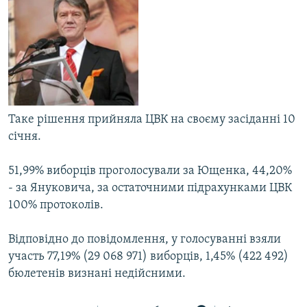
МУЛЬТИМЕДІА
ФОТО
СПЕЦПРОЄКТИ
ПОДКАСТИ
Таке рішення прийняла ЦВК на своєму засіданні 10
КРИМ РЕАЛІЇ
січня.
РУС
УКР
51,99% виборців проголосували за Ющенка, 44,20%
- за Януковича, за остаточними підрахунками ЦВК
КТАТ
100% протоколів.
ДОЛУЧАЙСЯ!
Відповідно до повідомлення, у голосуванні взяли
участь 77,19% (29 068 971) виборців, 1,45% (422 492)
бюлетенів визнані недійсними.