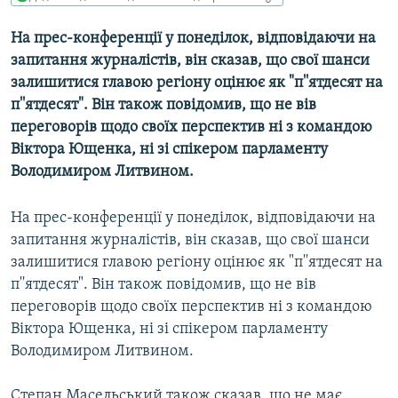
МУЛЬТИМЕДІА
На прес-конференцiї у понеділок, вiдповiдаючи на
ФОТО
запитання журналістів, вiн сказав, що свої шанси
СПЕЦПРОЄКТИ
залишитися главою регiону оцiнює як "п''ятдесят на
п''ятдесят". Вiн також повiдомив, що не вiв
ПОДКАСТИ
переговорiв щодо своїх перспектив нi з командою
Вiктора Ющенка, нi зi спiкером парламенту
КРИМ РЕАЛІЇ
Володимиром Литвином.
РУС
УКР
На прес-конференцiї у понеділок, вiдповiдаючи на
запитання журналістів, вiн сказав, що свої шанси
КТАТ
залишитися главою регiону оцiнює як "п''ятдесят на
п''ятдесят". Вiн також повiдомив, що не вiв
ДОЛУЧАЙСЯ!
переговорiв щодо своїх перспектив нi з командою
Вiктора Ющенка, нi зi спiкером парламенту
Володимиром Литвином.
Степан Масельський також сказав, що не має