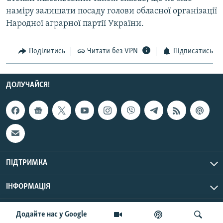
Усі сайти RFE/RL
намiру залишати посаду голови обласної органiзацiї
Народної аграрної партiї України.
Поділитись
Читати без VPN
Підписатись
ДОЛУЧАЙСЯ!
ПІДТРИМКА
ІНФОРМАЦІЯ
UTC+3
© Радіо Свобода, 2026 | Усі права застережено.
Додайте нас у Google