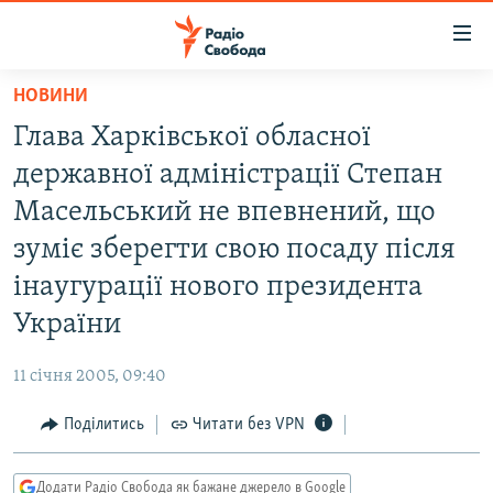
Доступність
посилання
Перейти
НОВИНИ
до
РАДІО СВОБОДА – 70 РОКІВ
Глава Харкiвської обласної
основного
ВСЕ ЗА ДОБУ
матеріалу
державної адмiнiстрацiї Степан
СТАТТІ
Перейти
Масельський не впевнений, що
до
ВІЙНА
ПОЛІТИКА
зумiє зберегти свою посаду пiсля
основної
РОСІЙСЬКА «ФІЛЬТРАЦІЯ»
ЕКОНОМІКА
навігації
інаугурації нового президента
Перейти
ДОНБАС.РЕАЛІЇ
СУСПІЛЬСТВО
України
до
КРИМ.РЕАЛІЇ
КУЛЬТУРА
пошуку
11 січня 2005, 09:40
ТИ ЯК?
СПОРТ
Поділитись
Читати без VPN
СХЕМИ
УКРАЇНА
КИТАЙ.ВИКЛИКИ
СВІТ
Додати Радіо Свобода як бажане джерело в Google