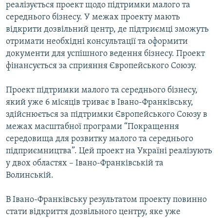
реалізується проект щодо підтримки малого та
МУЛЬТИМЕДІА
середнього бізнесу. У межах проекту мають
ФОТО
відкрити дозвільний центр, де підтриємці зможуть
отримати необхідні консультації та оформити
СПЕЦПРОЄКТИ
документи для успішного ведення бізнесу. Проект
ПОДКАСТИ
фінансується за сприяння Європейського Союзу.
КРИМ РЕАЛІЇ
Проект підтримки малого та середнього бізнесу,
РУС
який уже 6 місяців триває в Івано-Франківську,
здійснюється за підтримки Європейського Союзу в
УКР
межах масштабної програми “Покращення
КТАТ
середовища для розвитку малого та середнього
підприємництва”. Цей проект на Україні реалізують
ДОЛУЧАЙСЯ!
у двох областях – Івано-Франківській та
Волинській.
В Івано-Франківську результатом проекту повинно
стати відкриття дозвільного центру, яке уже