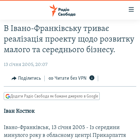
Доступність
посилання
Перейти
В Івано-Франківську триває
до
РАДІО СВОБОДА – 70 РОКІВ
реалізація проекту щодо розвитку
основного
ВСЕ ЗА ДОБУ
матеріалу
малого та середнього бізнесу.
СТАТТІ
Перейти
до
13 січня 2005, 20:07
ВІЙНА
ПОЛІТИКА
основної
РОСІЙСЬКА «ФІЛЬТРАЦІЯ»
Поділитись
Читати без VPN
ЕКОНОМІКА
навігації
Перейти
ДОНБАС.РЕАЛІЇ
СУСПІЛЬСТВО
до
Додати Радіо Свобода як бажане джерело в Google
КРИМ.РЕАЛІЇ
КУЛЬТУРА
пошуку
Іван Костюк
ТИ ЯК?
СПОРТ
СХЕМИ
УКРАЇНА
Івано-Франківськ, 13 січня 2005 - Із середини
КИТАЙ.ВИКЛИКИ
СВІТ
минулого року в обласному центрі Прикарпаття