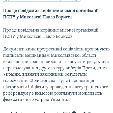
МУЛЬТИМЕДІА
Про це повідомив керівние міської організації
ФОТО
ПСПУ у Миколаєві Павло Борисов.
СПЕЦПРОЄКТИ
Про це повідомив керівние міської організації
ПОДКАСТИ
ПСПУ у Миколаєві Павло Борисов.
КРИМ РЕАЛІЇ
Документ, який прогресивні соціалісти пропонують
РУС
підписати мешканцям Миколаївської області
УКР
включає три головні вимоги – скасувати результати
переголосування другого туру виборів Президента
КТАТ
України, визнати законними результати
голосування 21 листопада. Тут є і пропозиція
ДОЛУЧАЙСЯ!
підтримати ініціативу проведення всеукраїнського
референдуму з вимогою розглянути можливість
федеративного устрою України.