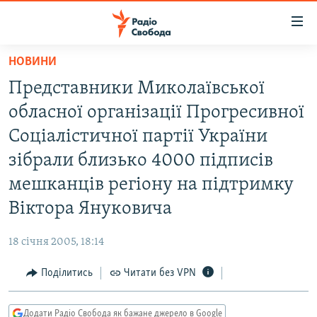
Доступність
посилання
Перейти
НОВИНИ
до
РАДІО СВОБОДА – 70 РОКІВ
Представники Миколаївської
основного
ВСЕ ЗА ДОБУ
матеріалу
обласної організації Прогресивної
СТАТТІ
Перейти
Соціалістичної партії України
до
ВІЙНА
ПОЛІТИКА
зібрали близько 4000 підписів
основної
РОСІЙСЬКА «ФІЛЬТРАЦІЯ»
ЕКОНОМІКА
навігації
мешканців регіону на підтримку
Перейти
ДОНБАС.РЕАЛІЇ
СУСПІЛЬСТВО
Віктора Януковича
до
КРИМ.РЕАЛІЇ
КУЛЬТУРА
пошуку
18 січня 2005, 18:14
ТИ ЯК?
СПОРТ
Поділитись
Читати без VPN
СХЕМИ
УКРАЇНА
КИТАЙ.ВИКЛИКИ
СВІТ
Додати Радіо Свобода як бажане джерело в Google