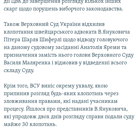
дії ЦВК до завершення розгляду кількох інших
Усі сайти RFE/RL
скарг щодо порушень виборчого законодавства.
Також Верховний Суд України відхилив
клопотання швейцарського адвоката В.Януковича
Пітера Шарля Шиферлі щодо відводу головуючого
на даному судовому засіданні Анатолія Яреми та
призначення замість нього голови Верховного Суду
Василя Маляренка і відмовив у відведенні всього
складу Суду.
Крім того, ВСУ виніс окрему ухвалу, якою
припинив розгляд будь-яких клопотань через
зловживання правами, які надані учасникам
процесу. Йшлося про представників В.Януковича,
які упродовж двох днів розгляду справи подали суду
майже 30 клопотань.