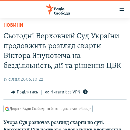
Доступність
посилання
Перейти
НОВИНИ
до
РАДІО СВОБОДА – 70 РОКІВ
Сьогодні Верховний Суд України
основного
ВСЕ ЗА ДОБУ
матеріалу
продовжить розгляд скарги
СТАТТІ
Перейти
Віктора Януковича на
до
ВІЙНА
ПОЛІТИКА
бездіяльність, дії та рішення ЦВК
основної
РОСІЙСЬКА «ФІЛЬТРАЦІЯ»
ЕКОНОМІКА
навігації
19 січня 2005, 10:22
Перейти
ДОНБАС.РЕАЛІЇ
СУСПІЛЬСТВО
до
Поділитись
Читати без VPN
КРИМ.РЕАЛІЇ
КУЛЬТУРА
пошуку
ТИ ЯК?
СПОРТ
Додати Радіо Свобода як бажане джерело в Google
СХЕМИ
УКРАЇНА
Учора Суд розпочав розгляд скарги по суті.
КИТАЙ.ВИКЛИКИ
СВІТ