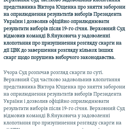
Верховний Суд частково задовольнив клопотання
МУЛЬТИМЕДІА
представника Віктора Ющенка про зняття заборони
на оприлюднення результатів виборів Президента
ФОТО
України і дозволив офіційно оприлюднювати
СПЕЦПРОЄКТИ
результати виборів після 19-го січня. Верховний Суд
відмовив команді В.Януковича у задоволенні
ПОДКАСТИ
клопотання про призупинення розгляду скарги на
дії ЦВК до завершення розгляду кількох інших
КРИМ РЕАЛІЇ
скарг щодо порушень виборчого законодавства.
РУС
УКР
Учора Суд розпочав розгляд скарги по суті.
Верховний Суд частково задовольнив клопотання
КТАТ
представника Віктора Ющенка про зняття заборони
на оприлюднення результатів виборів Президента
ДОЛУЧАЙСЯ!
України і дозволив офіційно оприлюднювати
результати виборів після 19-го січня. Верховний Суд
відмовив команді В.Януковича у задоволенні
клопотання про призупинення розгляду скарги на