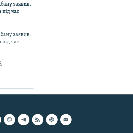
ібану заявив,
 під час
ібану заявив,
 під час
.