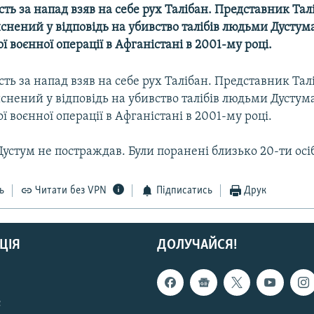
сть за напад взяв на себе рух Талібан. Представник Тал
снений у відповідь на убивство талібів людьми Дустума
 воєнної операції в Афганістані в 2001-му році.
сть за напад взяв на себе рух Талібан. Представник Тал
снений у відповідь на убивство талібів людьми Дустума
 воєнної операції в Афганістані в 2001-му році.
устум не постраждав. Були поранені близько 20-ти осіб
ь
Читати без VPN
Підписатись
Друк
ЦІЯ
ДОЛУЧАЙСЯ!
с