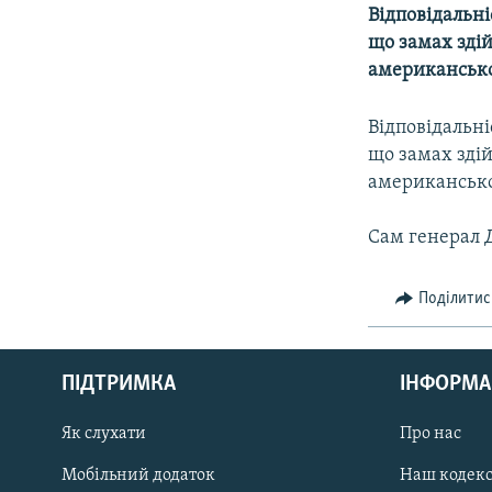
МУЛЬТИМЕДІА
Відповідальні
ФОТО
що замах здій
американської
СПЕЦПРОЄКТИ
ПОДКАСТИ
Відповідальні
що замах здій
американської
Сам генерал Д
Поділитис
КРИМ РЕАЛІЇ
РУС
ПІДТРИМКА
ІНФОРМА
УКР
КТАТ
Як слухати
Про нас
Мобільний додаток
Наш кодек
ДОЛУЧАЙСЯ!