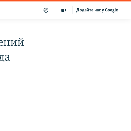
Додайте нас у Google
нений
да