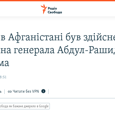
 в Афганістані був здійс
 на генерала Абдул-Раши
ма
8:51
ь
Читати без VPN
обода як бажане джерело в Google