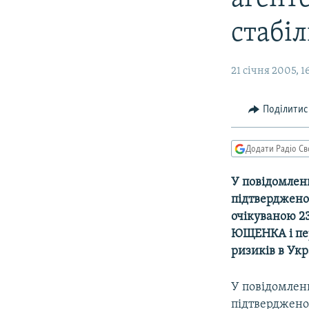
МУЛЬТИМЕДІА
ФОТО
стабі
СПЕЦПРОЄКТИ
21 січня 2005, 1
ПОДКАСТИ
Поділитис
Додати Радіо Св
У повідомлен
підтверджено 
очікуваною 2
ЮЩЕНКА і пере
ризиків в Укр
У повідомлен
підтверджено 