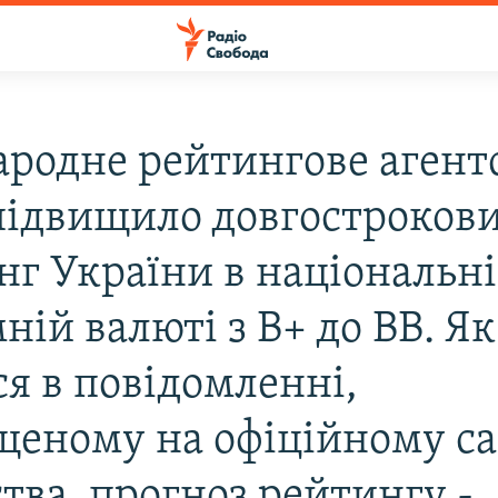
родне рейтингове агент
 підвищило довгостроков
нг України в національні
ній валюті з В+ до ВВ. Як
ся в повідомленні,
щеному на офіційному са
тва, прогноз рейтингу -