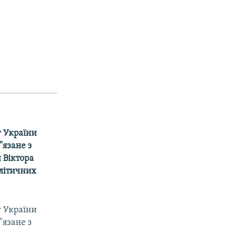
г України
'язане з
 Віктора
олітичних
г України
'язане з