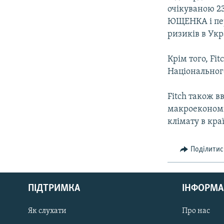
очікуваною 2
ЮЩЕНКА і пере
ризиків в Укр
Крім того, Fi
Національног
Fitch також 
макроекономі
клімату в краї
Поділитис
КРИМ РЕАЛІЇ
РУС
ПІДТРИМКА
ІНФОРМА
УКР
КТАТ
Як слухати
Про нас