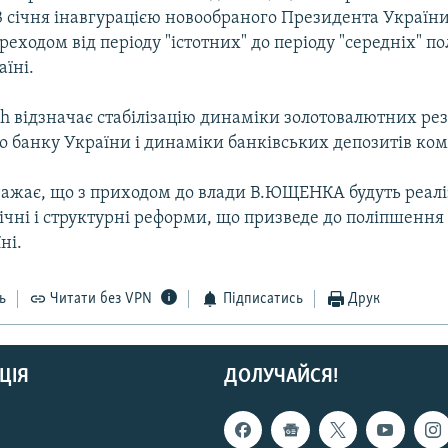
3 січня інавгурацією новообраного Президента України
ходом від періоду "істотних" до періоду "середніх" п
аїні.
tch відзначає стабілізацію динаміки золотовалютних ре
о банку України і динаміки банківських депозитів ком
вважає, що з приходом до влади В.ЮЩЕНКА будуть реалі
чні і структурні реформи, що призведе до поліпшення 
ні.
ь
Читати без VPN
Підписатись
Друк
ЦІЯ
ДОЛУЧАЙСЯ!