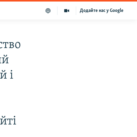
Додайте нас у Google
ство
ий
й і
йті