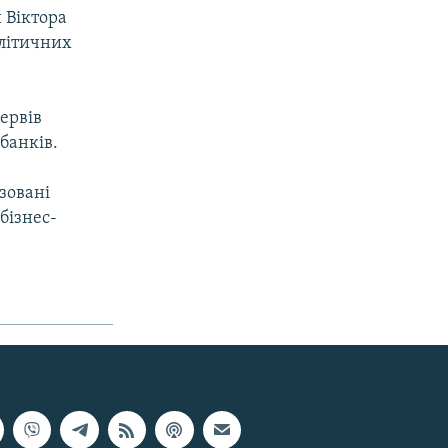
 Віктора
олітичних
зервів
банків.
зовані
бізнес-