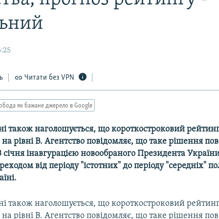
льний
6:25
ь
Читати без VPN
обода як бажане джерело в Google
ні також наголошується, що короткостроковий рейтин
на рівні В. Агентство повідомляє, що таке рішення пов'
3 січня інавгурацією новообраного Президента України
ходом від періоду "істотних" до періоду "середніх" п
аїні.
ні також наголошується, що короткостроковий рейтин
на рівні В. Агентство повідомляє, що таке рішення пов'