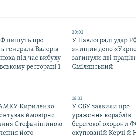
20:01
РФ пишуть про
У Павлограді удар Р
ь генерала Валерія
знищив депо «Укрп
нюка під час вибуху
загинули дві праців
вському ресторані 1
Смілянський
18:33
 АМКУ Кириленко
У СБУ заявили про
ентував ймовірне
ураження кораблів
ання Стефанішиною
берегової охорони Ф
чення його
окупованій Керчі й 