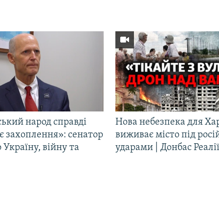
ський народ справді
Нова небезпека для Ха
є захоплення»: сенатор
виживає місто під рос
Україну, війну та
ударами | Донбас Реалі