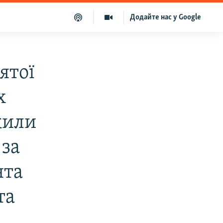
Додайте нас у Google
ятої
х
жили
 за
нта
та