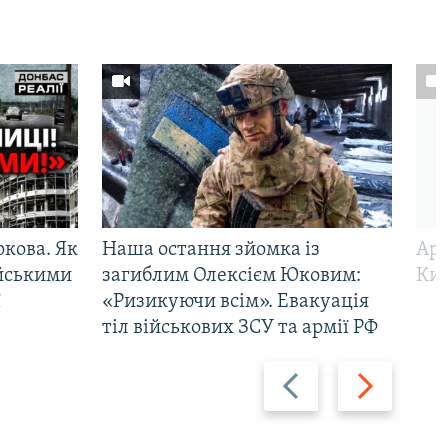
ркова. Як
Наша остання зйомка із
Арм
ійськими
загиблим Олексієм Юковим:
Киї
ї
«Ризикуючи всім». Евакуація
тіл військових ЗСУ та армії РФ
Назад
Вперед