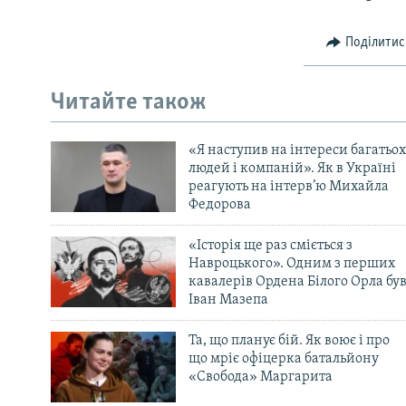
Поділитис
Читайте також
«Я наступив на інтереси багатьох
людей і компаній». Як в Україні
реагують на інтерв’ю Михайла
Федорова
«Історія ще раз сміється з
Навроцького». Одним з перших
кавалерів Ордена Білого Орла бу
Іван Мазепа
Та, що планує бій. Як воює і про
що мріє офіцерка батальйону
«Свобода» Маргарита