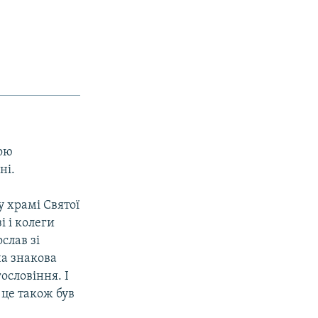
ою
ні.
 храмі Святої
і і колеги
слав зі
на знакова
ословіння. І
 це також був