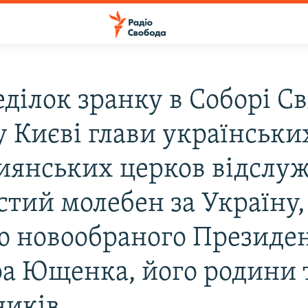
ділок зранку в Соборі Св
у Києві глави українськи
иянських церков відслу
тий молебен за Україну,
ю новообраного Президе
ра Ющенка, його родини 
ників