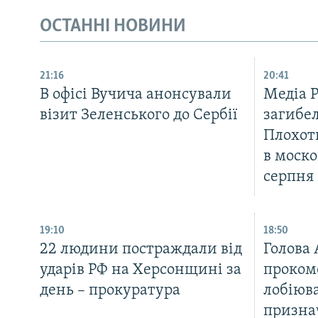
ОСТАННІ НОВИНИ
21:16
20:41
В офісі Вучича анонсували
Медіа 
візит Зеленського до Сербії
загибел
Плохот
в моско
серпня
19:10
18:50
22 людини постраждали від
Голова
ударів РФ на Херсонщині за
проком
день – прокуратура
лобіюв
призна