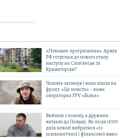
«Повільне прогризання». Армія
РФ готується до нового етапу
наступу на Слов’янськ та
Краматорськ?
Чоловік загинув і вона пішла на
фронт. «Це помста» – каже
операторка FPV «Білка»
Вийшов з полону, а дружина
виїхала до Польщі. Як після 1000
днів неволі вибратися «із
психологічної і фінансової ями»