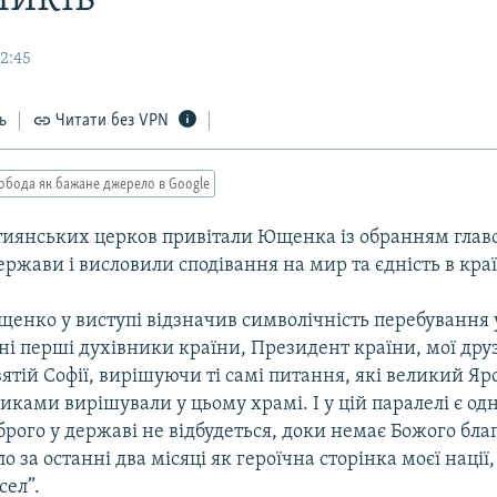
2:45
ь
Читати без VPN
обода як бажане джерело в Google
тиянських церков привітали Ющенка із обранням глав
ержави і висловили сподівання на мир та єдність в краї
енко у виступі відзначив символічність перебування у
дні перші духівники країни, Президент країни, мої друз
вятій Софії, вирішуючи ті самі питання, які великий Яро
иками вирішували у цьому храмі. І у цій паралелі є од
оброго у державі не відбудеться, доки немає Божого благ
о за останні два місяці як героїчна сторінка моєї нації,
ел”.