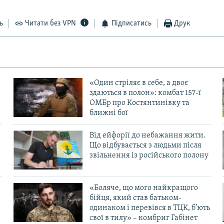
ь
Читати без VPN
Підписатись
Друк
«Один стріляє в себе, а двоє
здаються в полон»: комбат 157-ї
ОМБр про Костянтинівку та
ближні бої
Від ейфорії до небажання жити.
Що відбувається з людьми після
в
звільнення із російського полону
«Боляче, що мого найкращого
бійця, який став батьком-
одинаком і перевівся в ТЦК, б’ють
свої в тилу» – комбриг Габінет