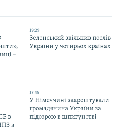
19:29
Ф
Зеленський звільнив послів
ошти»,
України у чотирьох країнах
ниці –
17:45
У Німеччині заарештували
громадянина України за
СБ в
підозрою в шпигунстві
НПЗ в