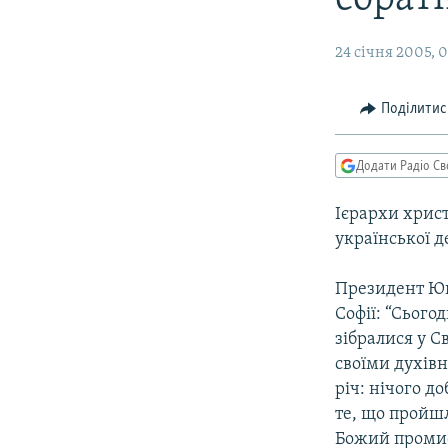
МУЛЬТИМЕДІА
ФОТО
24 січня 2005, 0
СПЕЦПРОЄКТИ
ПОДКАСТИ
Поділитис
Додати Радіо Св
Ієрархи хрис
української д
Президент Ющ
Софії: “Сього
зібралися у С
своїми духівн
річ: нічого д
те, що пройшл
Божий промис