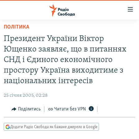
Доступність
посилання
Перейти
ПОЛІТИКА
до
РАДІО СВОБОДА – 70 РОКІВ
Президент України Віктор
основного
ВСЕ ЗА ДОБУ
матеріалу
Ющенко заявляє, що в питаннях
СТАТТІ
Перейти
СНД і Єдиного економічного
до
ВІЙНА
ПОЛІТИКА
простору Україна виходитиме з
основної
РОСІЙСЬКА «ФІЛЬТРАЦІЯ»
ЕКОНОМІКА
навігації
національних інтересів
Перейти
ДОНБАС.РЕАЛІЇ
СУСПІЛЬСТВО
до
25 січня 2005, 02:28
КРИМ.РЕАЛІЇ
КУЛЬТУРА
пошуку
Поділитись
Читати без VPN
ТИ ЯК?
СПОРТ
СХЕМИ
УКРАЇНА
Додати Радіо Свобода як бажане джерело в Google
КИТАЙ.ВИКЛИКИ
СВІТ