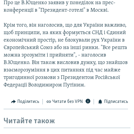
Про це В.Ющенко заявив у понеділок на прес-
МУЛЬТИМЕДІА
конференції в "Президент-готелі" в Москві.
ФОТО
Крім того, він наголосив, що для України важливо,
СПЕЦПРОЄКТИ
щоб принципи, на яких формується СНД і Єдиний
ПОДКАСТИ
економічний простір, не блокували рух України в
Європейський Союз або на інші ринки. "Все решта
КРИМ РЕАЛІЇ
можна зрозуміти і прийняти", - наголосив
РУС
В.Ющенко. Він також висловив думку, що знайшов
взаєморозуміння в цих питаннях під час майже
УКР
тригодинної розмови з Президентом Російської
КТАТ
Федерації Володимиром Путіним.
ДОЛУЧАЙСЯ!
Поділитись
Читати без VPN
Підписатись
Читайте також