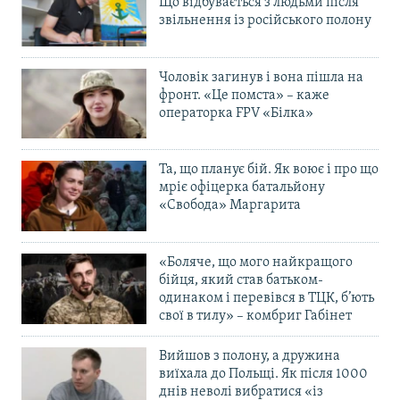
Що відбувається з людьми після
звільнення із російського полону
Чоловік загинув і вона пішла на
фронт. «Це помста» – каже
операторка FPV «Білка»
Та, що планує бій. Як воює і про що
мріє офіцерка батальйону
«Свобода» Маргарита
«Боляче, що мого найкращого
бійця, який став батьком-
одинаком і перевівся в ТЦК, б’ють
свої в тилу» – комбриг Габінет
Вийшов з полону, а дружина
виїхала до Польщі. Як після 1000
днів неволі вибратися «із