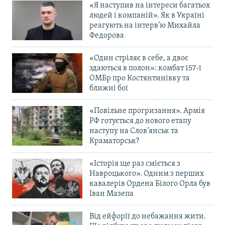
«Я наступив на інтереси багатьох
Усі сайти RFE/RL
людей і компаній». Як в Україні
реагують на інтерв’ю Михайла
Федорова
«Один стріляє в себе, а двоє
здаються в полон»: комбат 157-ї
ОМБр про Костянтинівку та
ближні бої
«Повільне прогризання». Армія
РФ готується до нового етапу
наступу на Слов’янськ та
Краматорськ?
«Історія ще раз сміється з
Навроцького». Одним з перших
кавалерів Ордена Білого Орла був
Іван Мазепа
Від ейфорії до небажання жити.