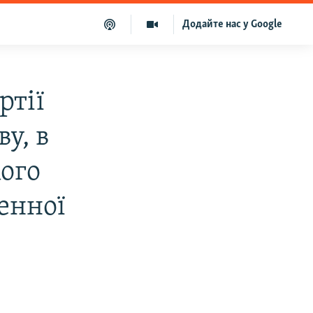
Додайте нас у Google
ртії
у, в
кого
енної