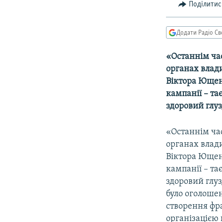
МУЛЬТИМЕДІА
Поділитис
ФОТО
Додати Радіо Св
СПЕЦПРОЄКТИ
ПОДКАСТИ
«Останнім ча
органах влад
Віктора Ющенк
кампанії – т
здоровий глуз
«Останнім ча
органах влад
Віктора Ющенк
кампанії – т
здоровий глуз
було оголошен
створення фра
організацією