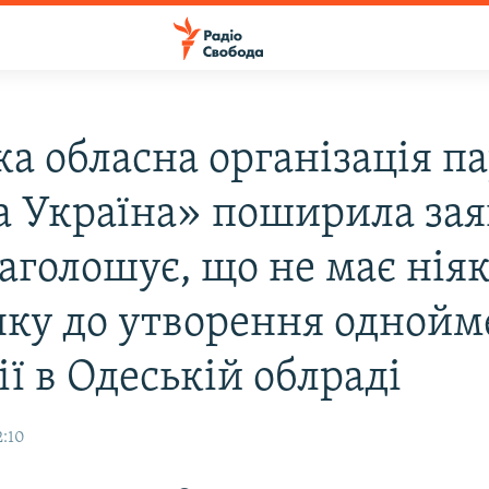
а обласна організація па
 Україна» поширила заяв
аголошує, що не має нія
нку до утворення однойм
ї в Одеській облраді
2:10