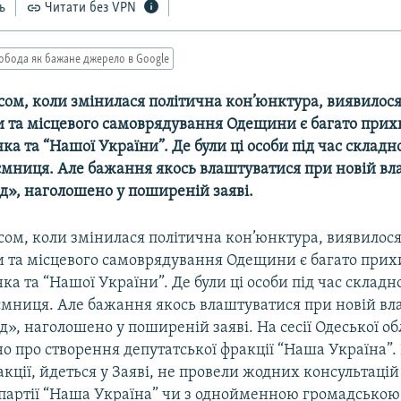
ь
Читати без VPN
обода як бажане джерело в Google
сом, коли змінилася політична кон’юнктура, виявилося
и та місцевого самоврядування Одещини є багато прих
а та “Нашої України”. Де були ці особи під час складн
аємниця. Але бажання якось влаштуватися при новій вл
д», наголошено у поширеній заяві.
сом, коли змінилася політична кон’юнктура, виявилося
и та місцевого самоврядування Одещини є багато прих
а та “Нашої України”. Де були ці особи під час складн
аємниця. Але бажання якось влаштуватися при новій вл
д», наголошено у поширеній заяві. На сесії Одеської о
о про створення депутатської фракції “Наша Україна”. 
кції, йдеться у Заяві, не провели жодних консультацій
 партії “Наша Україна” чи з однойменною громадською