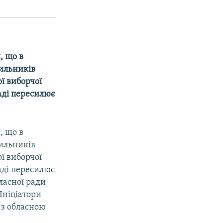
, що в
ильників
ої виборчої
аді пересилює
, що в
ильників
ої виборчої
аді пересилює
бласної ради
Ініціатори
 з обласною