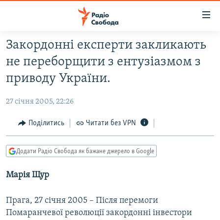
Доступність
посилання
Перейти
Закордонні експерти закликають
до
РАДІО СВОБОДА – 70 РОКІВ
не переборщити з ентузіазмом з
основного
ВСЕ ЗА ДОБУ
матеріалу
приводу України.
СТАТТІ
Перейти
до
27 січня 2005, 22:26
ВІЙНА
ПОЛІТИКА
основної
РОСІЙСЬКА «ФІЛЬТРАЦІЯ»
Поділитись
Читати без VPN
ЕКОНОМІКА
навігації
Перейти
ДОНБАС.РЕАЛІЇ
СУСПІЛЬСТВО
до
Додати Радіо Свобода як бажане джерело в Google
КРИМ.РЕАЛІЇ
КУЛЬТУРА
пошуку
Марія Щур
ТИ ЯК?
СПОРТ
СХЕМИ
УКРАЇНА
Прага, 27 січня 2005 – Після перемоги
КИТАЙ.ВИКЛИКИ
СВІТ
Помаранчевої революції закордонні інвестори