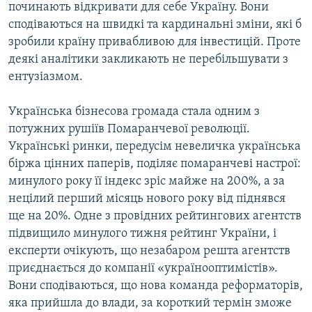
починають відкривати для себе Україну. Вони
МУЛЬТИМЕДІА
сподіваються на швидкі та кардинальні зміни, які б
ФОТО
зробили країну привабливою для інвестицій. Проте
деякі аналітики закликають не перебільшувати з
СПЕЦПРОЄКТИ
ентузіазмом.
ПОДКАСТИ
Українська бізнесова громада стала одним з
КРИМ РЕАЛІЇ
потужних рушіїв Помаранчевої революції.
РУС
Українські ринки, передусім невеличка українська
біржа цінних паперів, поділяє помаранчеві настрої:
УКР
минулого року її індекс зріс майже на 200%, а за
КТАТ
нецілий перший місяць нового року від піднявся
ще на 20%. Одне з провідних рейтингових агентств
ДОЛУЧАЙСЯ!
підвищило минулого тижня рейтинг України, і
експерти очікують, що незабаром решта агентств
приєднається до компанії «українооптимістів».
Вони сподіваються, що нова команда реформаторів,
яка прийшла до влади, за короткий термін зможе