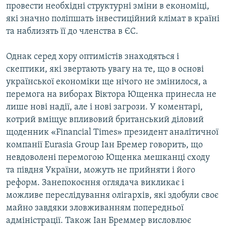
провести необхідні структурні зміни в економіці,
Усі сайти RFE/RL
які значно поліпшать інвестиційний клімат в країні
та наблизять її до членства в ЄС.
Однак серед хору оптимістів знаходяться і
скептики, які звертають увагу на те, що в основі
української економіки ще нічого не змінилося, а
перемога на виборах Віктора Ющенка принесла не
лише нові надії, але і нові загрози. У коментарі,
котрий вміщує впливовий британський діловий
щоденник «Financial Times» президент аналітичної
компанії Eurasia Group Іан Бремер говорить, що
невдоволені перемогою Ющенка мешканці сходу
та півдня України, можуть не прийняти і його
реформ. Занепокоєння оглядача викликає і
можливе переслідування олігархів, які здобули своє
майно завдяки зловживанням попередньої
адміністрації. Також Іан Бреммер висловлює