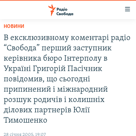
Доступність
посилання
Перейти
НОВИНИ
до
РАДІО СВОБОДА – 70 РОКІВ
В ексклюзивному коментарі радіо
основного
ВСЕ ЗА ДОБУ
матеріалу
“Свобода” перший заступник
СТАТТІ
Перейти
керівника бюро Інтерполу в
до
ВІЙНА
ПОЛІТИКА
Україні Григорій Пасічник
основної
РОСІЙСЬКА «ФІЛЬТРАЦІЯ»
ЕКОНОМІКА
навігації
повідомив, що сьогодні
Перейти
ДОНБАС.РЕАЛІЇ
СУСПІЛЬСТВО
припинений і міжнародний
до
КРИМ.РЕАЛІЇ
КУЛЬТУРА
розшук родичів і колишніх
пошуку
ТИ ЯК?
ділових партнерів Юлії
СПОРТ
Тимошенко
СХЕМИ
УКРАЇНА
КИТАЙ.ВИКЛИКИ
СВІТ
28 січня 2005, 19:07