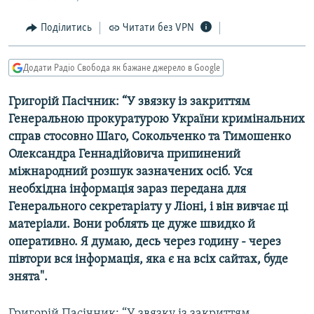
МУЛЬТИМЕДІА
Поділитись
Читати без VPN
ФОТО
СПЕЦПРОЄКТИ
Додати Радіо Свобода як бажане джерело в Google
ПОДКАСТИ
Григорій Пасічник: “У звязку із закриттям
Генеральною прокуратурою України кримінальних
КРИМ РЕАЛІЇ
справ стосовно Шаго, Сокольченко та Тимошенко
РУС
Олександра Геннадійовича припинений
УКР
міжнародний розшук зазначених осіб. Уся
необхідна інформація зараз передана для
КТАТ
Генерального секретаріату у Ліоні, і він вивчає ці
матеріали. Вони роблять це дуже швидко й
ДОЛУЧАЙСЯ!
оперативно. Я думаю, десь через годину - через
півтори вся інформація, яка є на всіх сайтах, буде
знята".
Григорій Пасічник: “У звязку із закриттям