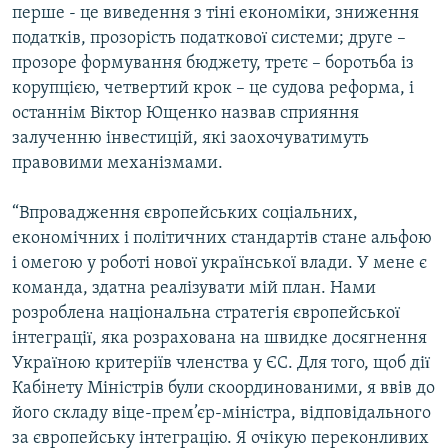
перше - це виведення з тіні економіки, зниження
Усі сайти RFE/RL
податків, прозорість податковоï системи; друге –
прозоре формування бюджету, третє – боротьба із
корупцією, четвертий крок – це судова реформа, і
останнім Віктор Ющенко назвав сприяння
залученню інвестицій, які заохочуватимуть
правовими механізмами.
“Впровадження європейських соціальних,
економічних і політичних стандартів стане альфою
і омегою у роботі новоï української влади. У мене є
команда, здатна реалізувати мій план. Нами
розроблена національна стратегія європейськоï
інтеграціï, яка розрахована на швидке досягнення
Украïною критеріїв членства у ЄС. Для того, щоб діï
Кабінету Міністрів були скоординованими, я ввів до
його складу віце-прем’єр-міністра, відповідального
за європейську інтеграцію. Я очікую переконливих