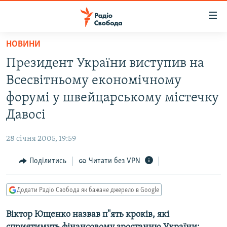
Доступність
посилання
Перейти
НОВИНИ
до
РАДІО СВОБОДА – 70 РОКІВ
Президент Украïни виступив на
основного
ВСЕ ЗА ДОБУ
матеріалу
Всесвітньому економічному
СТАТТІ
Перейти
форумі у швейцарському містечку
до
ВІЙНА
ПОЛІТИКА
Давосі
основної
РОСІЙСЬКА «ФІЛЬТРАЦІЯ»
ЕКОНОМІКА
навігації
28 січня 2005, 19:59
Перейти
ДОНБАС.РЕАЛІЇ
СУСПІЛЬСТВО
до
Поділитись
Читати без VPN
КРИМ.РЕАЛІЇ
КУЛЬТУРА
пошуку
ТИ ЯК?
СПОРТ
Додати Радіо Свобода як бажане джерело в Google
СХЕМИ
УКРАЇНА
Віктор Ющенко назвав п''ять кроків, які
КИТАЙ.ВИКЛИКИ
СВІТ