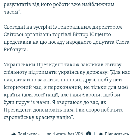
результатів від його роботи вже найближчим
часом”.
Сьогодні на зустрічі із генеральним директором
Світової організаціï торгівлі Віктор Ющенко
представив на цю посаду народного депутата Олега
Рибачука.
Український Президент також закликав світову
спільноту підтримати українську державу: “Для нас
надзвичайно важливо, шановні друзі, щоб у цей
історичний час, я переконаний, не тільки для моєï
краïни і для моєï націï, але і для Європи, щоб ви
були поруч із нами. Я звертаюся до вас, як
Президент: допоможіть нам, і ви скоро побачите
європейську красиву націю”.
Поділитись
Читати без VPN
Підписатись