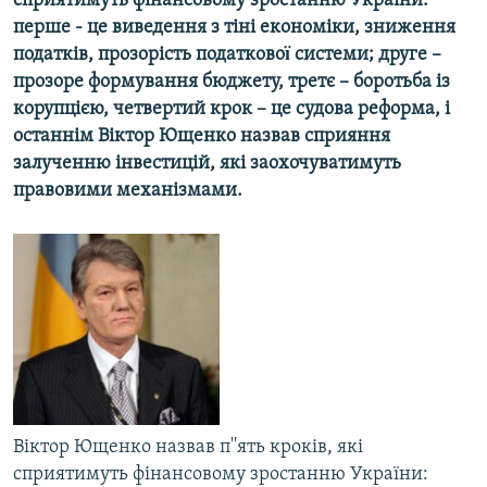
сприятимуть фінансовому зростанню України:
МУЛЬТИМЕДІА
перше - це виведення з тіні економіки, зниження
податків, прозорість податковоï системи; друге –
ФОТО
прозоре формування бюджету, третє – боротьба із
СПЕЦПРОЄКТИ
корупцією, четвертий крок – це судова реформа, і
останнім Віктор Ющенко назвав сприяння
ПОДКАСТИ
залученню інвестицій, які заохочуватимуть
правовими механізмами.
КРИМ РЕАЛІЇ
РУС
УКР
КТАТ
ДОЛУЧАЙСЯ!
Віктор Ющенко назвав п''ять кроків, які
сприятимуть фінансовому зростанню України: