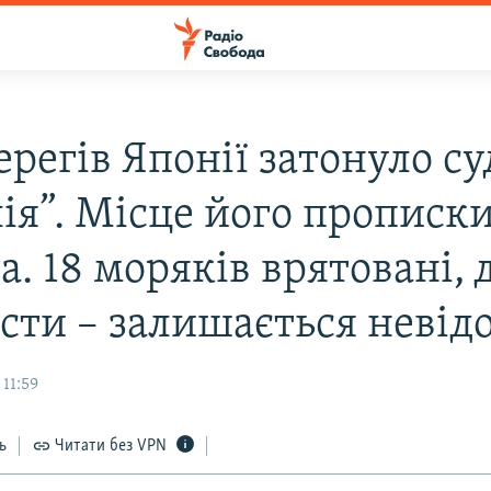
ерегів Японії затонуло с
ія”. Місце його прописки
. 18 моряків врятовані, 
сти – залишається неві
11:59
ь
Читати без VPN