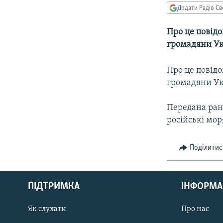
МУЛЬТИМЕДІА
Додати Радіо Св
ФОТО
Про це повідо
СПЕЦПРОЄКТИ
громадяни Ук
ПОДКАСТИ
Про це повідо
громадяни Ук
Передана ран
російські мор
Поділитис
КРИМ РЕАЛІЇ
РУС
ПІДТРИМКА
ІНФОРМА
УКР
КТАТ
Як слухати
Про нас