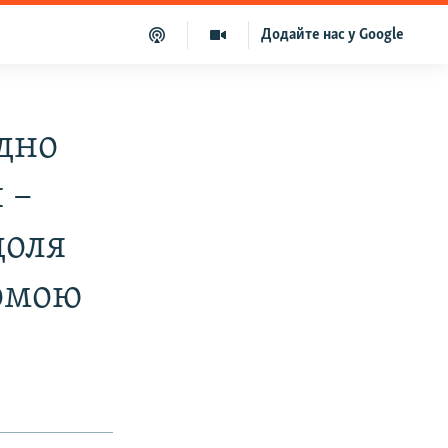
Додайте нас у Google
удно
 –
доля
домою