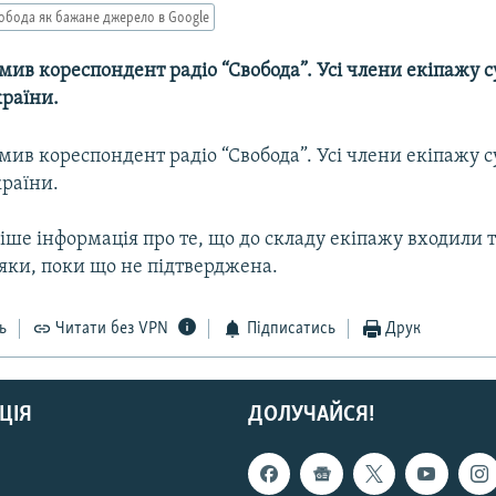
обода як бажане джерело в Google
мив кореспондент радіо “Свобода”. Усі члени екіпажу с
раїни.
мив кореспондент радіо “Свобода”. Усі члени екіпажу с
раїни.
іше інформація про те, що до складу екіпажу входили 
яки, поки що не підтверджена.
ь
Читати без VPN
Підписатись
Друк
ЦІЯ
ДОЛУЧАЙСЯ!