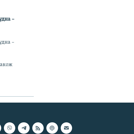
удна –
удна –
також