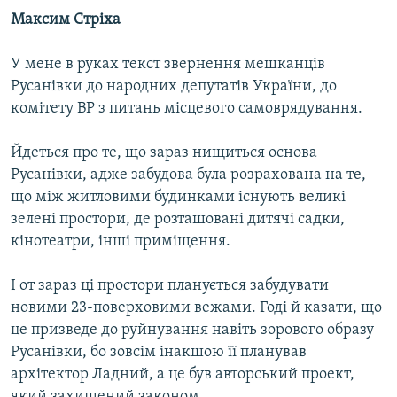
Максим Стріха
У мене в руках текст звернення мешканців
Русанівки до народних депутатів України, до
комітету ВР з питань місцевого самоврядування.
Йдеться про те, що зараз нищиться основа
Русанівки, адже забудова була розрахована на те,
що між житловими будинками існують великі
зелені простори, де розташовані дитячі садки,
кінотеатри, інші приміщення.
І от зараз ці простори планується забудувати
новими 23-поверховими вежами. Годі й казати, що
це призведе до руйнування навіть зорового образу
Русанівки, бо зовсім інакшою її планував
архітектор Ладний, а це був авторський проект,
який захищений законом.