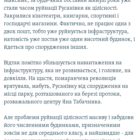
Максиме, за будь-яких обставин минулі роки уже
стали часом руйнації Русанівки як цілісності.
Закрилися кінотеатри, книгарня, спортивні і
господарчі магазини. Фактично, не працює одна з
двох пошт, тобто уже руйнується інфраструктура,
натомість уже постав уже один висотний будинок, і
йдеться про спорудження інших.
Відтак помітно збільшується навантаження на
інфраструктуру, яка не розвивається, і головне, на
довкілля. На щастя, помаранчева революція
врятувала, мабуть, Русанівку від спорудження на
місці парку, розташованого на березі протоки,
розважального центру Яна Табачника.
Але проблеми руйнації цілісності масиву і забудови
його численними будинками, призначеними
зовсім не для середнього класу, а найшвидше - для