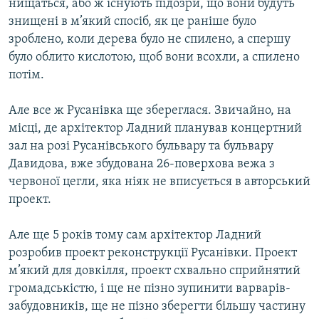
нищаться, або ж існують підозри, що вони будуть
знищені в м’який спосіб, як це раніше було
зроблено, коли дерева було не спилено, а спершу
було облито кислотою, щоб вони всохли, а спилено
потім.
Але все ж Русанівка ще збереглася. Звичайно, на
місці, де архітектор Ладний планував концертний
зал на розі Русанівського бульвару та бульвару
Давидова, вже збудована 26-поверхова вежа з
червоної цегли, яка ніяк не вписується в авторський
проект.
Але ще 5 років тому сам архітектор Ладний
розробив проект реконструкції Русанівки. Проект
м’який для довкілля, проект схвально сприйнятий
громадськістю, і ще не пізно зупинити варварів-
забудовників, ще не пізно зберегти більшу частину