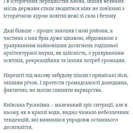
І в історичних передмістях Києва, інших великих
місць держави стали зводитися ніяк не пов’язані з
історичною аурою новітні вежі зі скла і бетону.
Далі більше – процес захопив і нові райони, а
частина з них була дуже цікавою, збудованою з
урахуванням найновіших досягнень тодішньої
архітектурної науки, як цілісність, з урахуванням
освітніх, рекреаційних та інших потреб громадян.
Нарешті під масову забудову пішли і приміські ліси,
заплави річок. І протести громадськості донедавна,
фактично, не могли спинити варварства.
Київська Русанівка – маленький зріс ситуації, але в
ньому, як в краплі води, видно чимало небезпечних
тенденцій, які виявилися упродовж останнього
десятиліття.