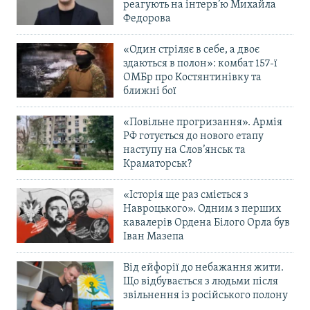
реагують на інтерв’ю Михайла
Федорова
«Один стріляє в себе, а двоє
здаються в полон»: комбат 157-ї
ОМБр про Костянтинівку та
ближні бої
«Повільне прогризання». Армія
РФ готується до нового етапу
наступу на Слов’янськ та
Краматорськ?
«Історія ще раз сміється з
Навроцького». Одним з перших
кавалерів Ордена Білого Орла був
Іван Мазепа
Від ейфорії до небажання жити.
Що відбувається з людьми після
звільнення із російського полону