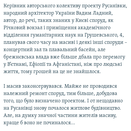
Керівник авторського колективу проекту Русанівки,
народний архітектор України Вадим Ладний,
автор, до речі, таких знаних у Києві споруд, як
Річковий вокзал і приміщення академічного
відділення гуманітарних наук на Грушевського, 4,
планував свого часу на масиві і деякі інші споруди –
концертний зал та плавальний басейн, але
брежнєвська влада вже більше дбала про перемогу
у В‘єтнамі, Ефіопії та Афганістані, ніж про людські
життя, тому грошей на це не знайшлося.
І масив законсервувався. Майже не проводився
належний ремонт споруд, тим більше, добудова
того, що було визначено проектом. І от нещодавно
на Русанівці знову почалося житлове будівництво.
Але, на думку значної частини жителів масиву,
краще б воно не починалося...