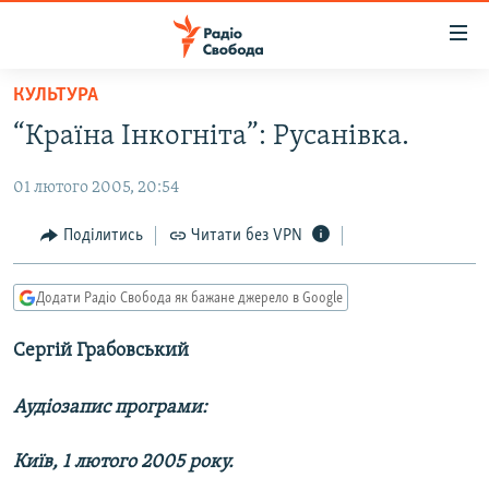
Доступність
посилання
Перейти
КУЛЬТУРА
до
РАДІО СВОБОДА – 70 РОКІВ
“Країна Інкогніта”: Русанівка.
основного
ВСЕ ЗА ДОБУ
матеріалу
01 лютого 2005, 20:54
СТАТТІ
Перейти
до
ВІЙНА
ПОЛІТИКА
Поділитись
Читати без VPN
основної
РОСІЙСЬКА «ФІЛЬТРАЦІЯ»
ЕКОНОМІКА
навігації
Додати Радіо Свобода як бажане джерело в Google
Перейти
ДОНБАС.РЕАЛІЇ
СУСПІЛЬСТВО
до
Сергій Грабовський
КРИМ.РЕАЛІЇ
КУЛЬТУРА
пошуку
ТИ ЯК?
СПОРТ
Аудіозапис програми:
СХЕМИ
УКРАЇНА
Київ, 1 лютого 2005 року.
КИТАЙ.ВИКЛИКИ
СВІТ