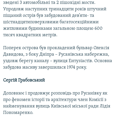
зведені 3 автомобільні та 2 пішохідні мости.
Упродовж наступних тринадцяти років штучний
піщаний острів був забудований дев’яти- та
шістнадцятиповерховими багатосекційними
житловими будинками загальною площею 600
тисяч квадратних метрів.
Поперек острова був прокладений бульвар Олексія
Давидова, з боку Дніпра – Русанівська набережна,
уздовж берегу каналу – вулиця Ентузіастів. Основна
забудова масиву завершилася 1974 року.
Сергій Грабовський
Доповнює і продовжує розповідь про Русанівку як
про феномен історії та архітектури член Комісії з
найменування вулиць Київської міської ради Лідія
Пономаренко.