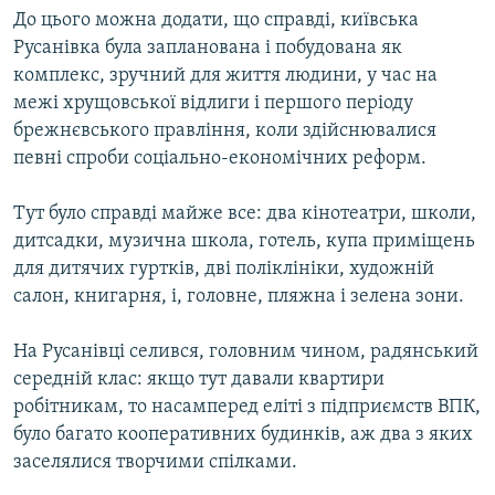
До цього можна додати, що справді, київська
Русанівка була запланована і побудована як
комплекс, зручний для життя людини, у час на
межі хрущовської відлиги і першого періоду
брежнєвського правління, коли здійснювалися
певні спроби соціально-економічних реформ.
Тут було справді майже все: два кінотеатри, школи,
дитсадки, музична школа, готель, купа приміщень
для дитячих гуртків, дві поліклініки, художній
салон, книгарня, і, головне, пляжна і зелена зони.
На Русанівці селився, головним чином, радянський
середній клас: якщо тут давали квартири
робітникам, то насамперед еліті з підприємств ВПК,
було багато кооперативних будинків, аж два з яких
заселялися творчими спілками.