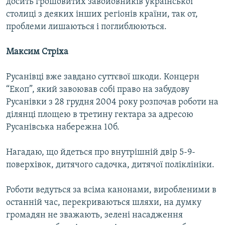
досить грошовитих завойовників української
столиці з деяких інших регіонів країни, так от,
проблеми лишаються і поглиблюються.
Максим Стріха
Русанівці вже завдано суттєвої шкоди. Концерн
“Екоп”, який завоював собі право на забудову
Русанівки з 28 грудня 2004 року розпочав роботи на
ділянці площею в третину гектара за адресою
Русанівська набережна 10б.
Нагадаю, що йдеться про внутрішній двір 5-9-
поверхівок, дитячого садочка, дитячої поліклініки.
Роботи ведуться за всіма канонами, виробленими в
останній час, перекриваються шляхи, на думку
громадян не зважають, зелені насадження