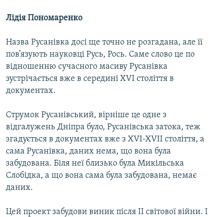
Лідія Пономаренко
Назва Русанівка досі ще точно не розгадана, але її
пов’язують науковці Русь, Рось. Саме слово це по
відношенню сучасного масиву Русанівка
зустрічається вже в середині ХVI століття в
документах.
Струмок Русанівський, вірніше це одне з
відгалужень Дніпра було, Русанівська затока, теж
згадується в документах вже з XVI-XVII століття, а
сама Русанівка, даних нема, що вона була
забудована. Біля неї близько була Микільська
Слобідка, а що вона сама була забудована, немає
даних.
Цей проект забудови виник після ІІ світової війни. І