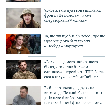
Чоловік загинув і вона пішла на
фронт. «Це помста» – каже
операторка FPV «Білка»
Та, що планує бій. Як воює і про що
мріє офіцерка батальйону
«Свобода» Маргарита
«Боляче, що мого найкращого
бійця, який став батьком-
одинаком і перевівся в ТЦК, б’ють
свої в тилу» – комбриг Габінет
Вийшов з полону, а дружина
виїхала до Польщі. Як після 1000
днів неволі вибратися «із
психологічної і фінансової ями»