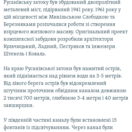
Русанівську затоку був збудований двопролітний
металевий міст, підірваний 1941 року. 1961 року у
цій місцевості між Микільською Слободкою та
Березняками розпочалися роботи зі створення
взірцевого житлового масиву. Оригінальний проект
комплексної забудови розробили архітектори
Кульчицький, Ладний, Пестряков та інженери
Штекель і Коваль.
На краю Русанівської затоки був намитий острів,
який піднімається над рівнем води на 3-5 метрів.
Від лівого берега острів був відокремлений
штучним проточним обвідним каналом довжиною
2 тисячі 700 метрів, глибиною 3-4 метри і 40 метрів
завширшки.
У південній частині каналу були встановлені 15
фонтанів із підсвічуванням. Через канал були