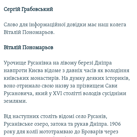
Сергій Грабовський
Слово для інформаційної довідки має наш колега
Віталій Пономарьов.
Віталій Пономарьов
Урочище Русанівка на лівому березі Дніпра
навпроти Києва відоме з давніх часів як володіння
київських монастирів. На думку деяких істориків,
воно отримало свою назву за прізвищем Сави
Русановича, який у ХVI столітті володів сусідніми
землями.
Від наступних століть відомі село Русанів,
Русанівське озеро, затока та рукав Дніпра. 1906
року для колії мототрамваю до Броварів через