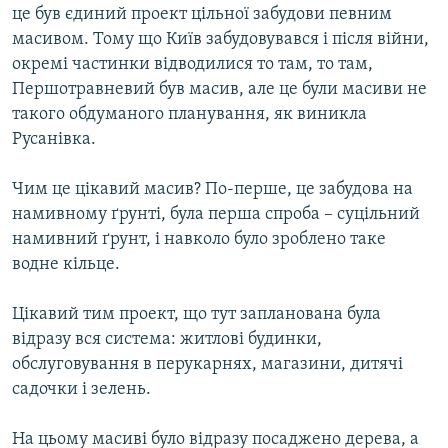
це був єдиний проект цільної забудови певним
масивом. Тому що Київ забудовувався і після війни,
окремі частинки відводилися то там, то там,
Першотравневий був масив, але це були масиви не
такого обдуманого планування, як виникла
Русанівка.
Чим це цікавий масив? По-перше, це забудова на
намивному ґрунті, була перша спроба – суцільний
намивний ґрунт, і навколо було зроблено таке
водне кільце.
Цікавий тим проект, що тут запланована була
відразу вся система: житлові будинки,
обслуговування в перукарнях, магазини, дитячі
садочки і зелень.
На цьому масиві було відразу посаджено дерева, а