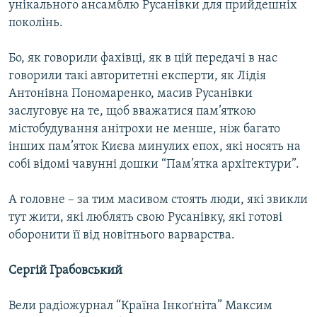
унікального ансамблю Русанівки для прийдешніх
поколінь.
Бо, як говорили фахівці, як в цій передачі в нас
говорили такі авторитетні експерти, як Лідія
Антонівна Пономаренко, масив Русанівки
заслуговує на те, щоб вважатися пам’яткою
містобудування анітрохи не менше, ніж багато
інших пам’яток Києва минулих епох, які носять на
собі відомі чавунні дошки “Пам’ятка архітектури”.
А головне – за тим масивом стоять люди, які звикли
тут жити, які люблять свою Русанівку, які готові
оборонити її від новітнього варварства.
Сергій Грабовський
Вели радіожурнал “Країна Інкоґніта” Максим