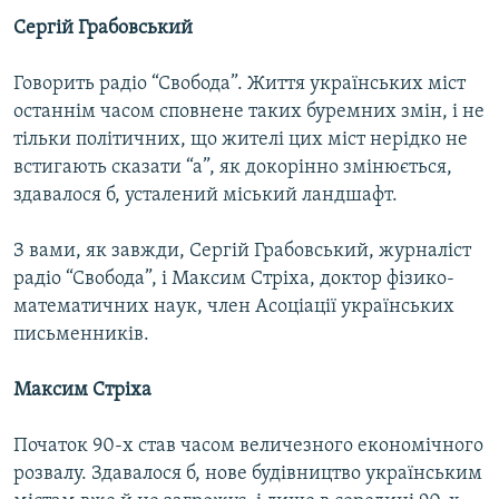
МУЛЬТИМЕДІА
Сергій Грабовський
ФОТО
Говорить радіо “Свобода”. Життя українських міст
СПЕЦПРОЄКТИ
останнім часом сповнене таких буремних змін, і не
тільки політичних, що жителі цих міст нерідко не
ПОДКАСТИ
встигають сказати “а”, як докорінно змінюється,
здавалося б, усталений міський ландшафт.
КРИМ РЕАЛІЇ
РУС
З вами, як завжди, Сергій Грабовський, журналіст
УКР
радіо “Свобода”, і Максим Стріха, доктор фізико-
математичних наук, член Асоціації українських
КТАТ
письменників.
ДОЛУЧАЙСЯ!
Максим Стріха
Початок 90-х став часом величезного економічного
розвалу. Здавалося б, нове будівництво українським