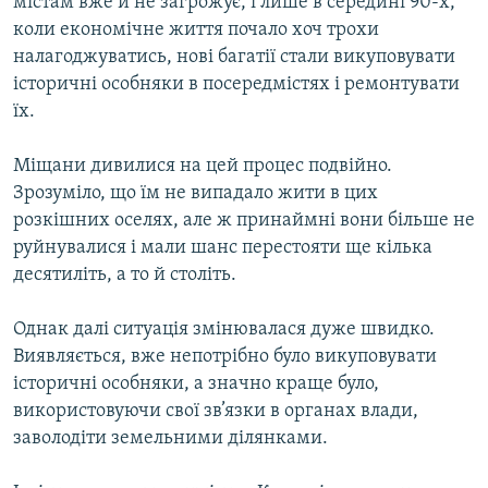
містам вже й не загрожує, і лише в середині 90-х,
Усі сайти RFE/RL
коли економічне життя почало хоч трохи
налагоджуватись, нові багатії стали викуповувати
історичні особняки в посередмістях і ремонтувати
їх.
Міщани дивилися на цей процес подвійно.
Зрозуміло, що їм не випадало жити в цих
розкішних оселях, але ж принаймні вони більше не
руйнувалися і мали шанс перестояти ще кілька
десятиліть, а то й століть.
Однак далі ситуація змінювалася дуже швидко.
Виявляється, вже непотрібно було викуповувати
історичні особняки, а значно краще було,
використовуючи свої зв’язки в органах влади,
заволодіти земельними ділянками.