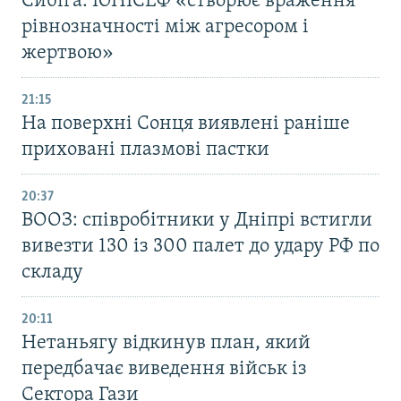
Сибіга: ЮНІСЕФ «створює враження
рівнозначності між агресором і
жертвою»
21:15
На поверхні Сонця виявлені раніше
приховані плазмові пастки
20:37
ВООЗ: співробітники у Дніпрі встигли
вивезти 130 із 300 палет до удару РФ по
складу
20:11
Нетаньягу відкинув план, який
передбачає виведення військ із
Сектора Гази