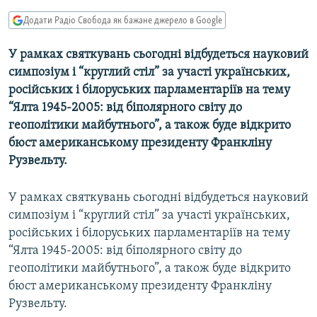
МУЛЬТИМЕДІА
Додати Радіо Свобода як бажане джерело в Google
ФОТО
У рамках святкувань сьогодні відбудеться науковий
СПЕЦПРОЄКТИ
симпозіум і “круглий стіл” за участі українських,
ПОДКАСТИ
російських і білоруських парламентаріїв на тему
“Ялта 1945-2005: від біполярного світу до
геополітики майбутнього”, а також буде відкрито
КРИМ РЕАЛІЇ
бюст американському президенту Франкліну
РУС
Рузвельту.
УКР
КТАТ
У рамках святкувань сьогодні відбудеться науковий
симпозіум і “круглий стіл” за участі українських,
російських і білоруських парламентаріїв на тему
ДОЛУЧАЙСЯ!
“Ялта 1945-2005: від біполярного світу до
геополітики майбутнього”, а також буде відкрито
бюст американському президенту Франкліну
Рузвельту.