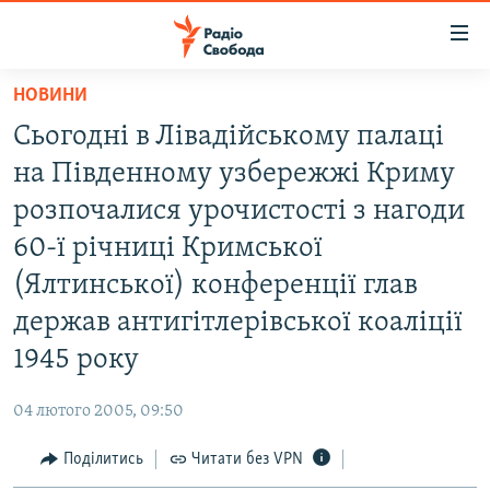
Доступність
посилання
Перейти
НОВИНИ
до
РАДІО СВОБОДА – 70 РОКІВ
Сьогодні в Лівадійському палаці
основного
ВСЕ ЗА ДОБУ
матеріалу
на Південному узбережжі Криму
СТАТТІ
Перейти
розпочалися урочистості з нагоди
до
ВІЙНА
ПОЛІТИКА
60-ї річниці Кримської
основної
РОСІЙСЬКА «ФІЛЬТРАЦІЯ»
ЕКОНОМІКА
навігації
(Ялтинської) конференції глав
Перейти
ДОНБАС.РЕАЛІЇ
СУСПІЛЬСТВО
держав антигітлерівської коаліції
до
КРИМ.РЕАЛІЇ
КУЛЬТУРА
1945 року
пошуку
ТИ ЯК?
СПОРТ
04 лютого 2005, 09:50
СХЕМИ
УКРАЇНА
Поділитись
Читати без VPN
КИТАЙ.ВИКЛИКИ
СВІТ