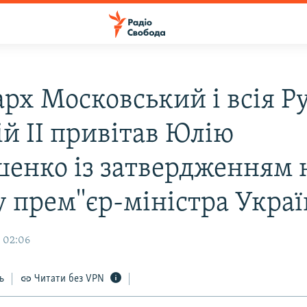
рх Московський і всія Ру
ій II привітав Юлію
енко із затвердженням 
у прем''єр-міністра Укра
 02:06
ь
Читати без VPN