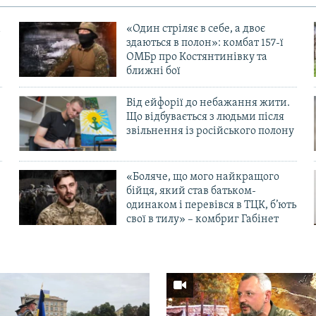
«Один стріляє в себе, а двоє
здаються в полон»: комбат 157-ї
ОМБр про Костянтинівку та
ближні бої
Від ейфорії до небажання жити.
Що відбувається з людьми після
в
звільнення із російського полону
«Боляче, що мого найкращого
бійця, який став батьком-
одинаком і перевівся в ТЦК, б’ють
свої в тилу» – комбриг Габінет