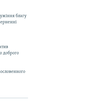
лужіння благу
верненні
атив
о доброго
гословенного