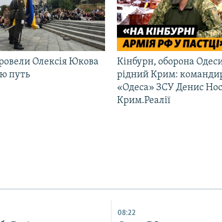
ровели Олексія Юкова
Кінбурн, оборона Одеси
ню путь
рідний Крим: команди
«Одеса» ЗСУ Денис Нос
Крим.Реалії
08:22