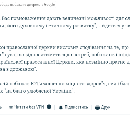
обода як бажане джерело в Google
а Вас повноваження дають величезні можливості для с
и, його духовному і етичному розвитку", - йдеться у з
кої православної церкви висловив сподівання на те, що
з увагою відноситиметься до потреб, побажань і ініці
раїнської православної Церкви, яка незмінно прагне д
ва з державою".
сій побажав Ю.Тимошенко міцного здоров''я, сил і бла
ях "на благо улюбленої України".
ь
Читати без VPN
Підписатись
Друк