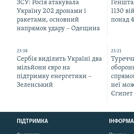
ЗСУ: Росія атакувала
Генштаб
Україну 202 дронами і
1130 ві
ракетами, основний
понад 
напрямок удару – Одещина
23:38
23:21
Сербія виділить Україні два
Туреччи
мільйони євро на
оборонн
підтримку енергетики –
спрямов
Зеленський
неї мо
Єгипет
КРИМ РЕАЛІЇ
РУС
ПІДТРИМКА
ІНФОРМА
УКР
КТАТ