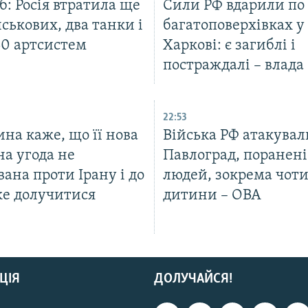
: Росія втратила ще
Сили РФ вдарили по
йськових, два танки і
багатоповерхівках у
40 артсистем
Харкові: є загиблі і
постраждалі – влада
22:53
на каже, що її нова
Війська РФ атакувал
а угода не
Павлоград, поранені 
ана проти Ірану і до
людей, зокрема чот
же долучитися
дитини – ОВА
ЦІЯ
ДОЛУЧАЙСЯ!