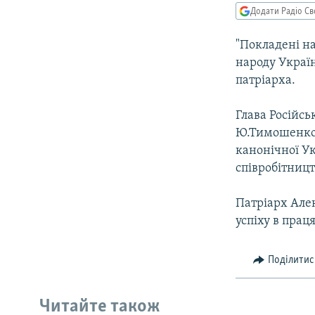
МУЛЬТИМЕДІА
Додати Радіо Св
ФОТО
"Покладені н
СПЕЦПРОЄКТИ
народу Україн
ПОДКАСТИ
патріарха.
Глава Російсь
Ю.Тимошенко "
канонічної Ук
співробітницт
Патріарх Алек
успіху в прац
Поділитис
Читайте також