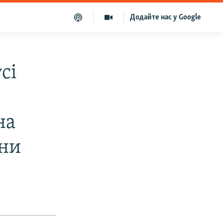
Додайте нас у Google
сі
на
їни