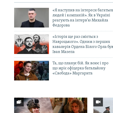
«Я наступив на інтереси багатьох
людей і компаній». Як в Україні
реагують на інтерв’ю Михайла
Федорова
«Історія ще раз сміється з
Навроцького». Одним з перших
кавалерів Ордена Білого Орла бу
Іван Мазепа
Та, що планує бій. Як воює і про
що мріє офіцерка батальйону
«Свобода» Маргарита