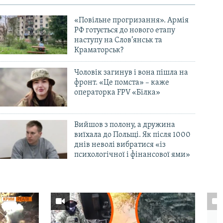
«Повільне прогризання». Армія
РФ готується до нового етапу
наступу на Слов’янськ та
Краматорськ?
Чоловік загинув і вона пішла на
фронт. «Це помста» – каже
операторка FPV «Білка»
Вийшов з полону, а дружина
виїхала до Польщі. Як після 1000
днів неволі вибратися «із
психологічної і фінансової ями»