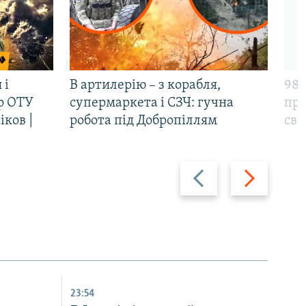
 і
В артилерію – з корабля,
98-
р ОТУ
супермаркета і СЗЧ: гучна
про
іков |
робота під Добропіллям
сві
Назад
Вперед
23:54