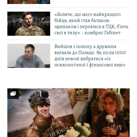
«Боляче, що мого найкращого
бійця, який став батьком-
одинаком і перевівся в ТЦК, б’ють
свої в тилу» – комбриг Габінет
Вийшов з полону, а дружина
виїхала до Польщі. Як після 1000
днів неволі вибратися «із
психологічної і фінансової ями»