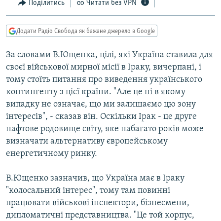
Поділитись
Читати без VPN
МУЛЬТИМЕДІА
ФОТО
Додати Радіо Свобода як бажане джерело в Google
СПЕЦПРОЄКТИ
За словами В.Ющенка, цілі, які Україна ставила для
ПОДКАСТИ
своєї військової мирної місії в Іраку, вичерпані, і
тому стоїть питання про виведення українського
КРИМ РЕАЛІЇ
контингенту з цієї країни. "Але це ні в якому
РУС
випадку не означає, що ми залишаємо цю зону
інтересів", - сказав він. Оскільки Ірак - це друге
УКР
нафтове родовище світу, яке набагато років може
КТАТ
визначати альтернативу європейському
енергетичному ринку.
ДОЛУЧАЙСЯ!
В.Ющенко зазначив, що Україна має в Іраку
"колосальний інтерес", тому там повинні
працювати військові інспектори, бізнесмени,
дипломатичні представництва. "Це той корпус,