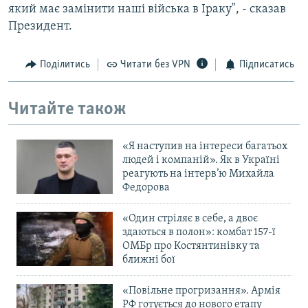
який має замінити наші війська в Іраку", - сказав
Усі сайти RFE/RL
Президент.
Поділитись
Читати без VPN
Підписатись
Читайте також
«Я наступив на інтереси багатьох
людей і компаній». Як в Україні
реагують на інтерв’ю Михайла
Федорова
«Один стріляє в себе, а двоє
здаються в полон»: комбат 157-ї
ОМБр про Костянтинівку та
ближні бої
«Повільне прогризання». Армія
РФ готується до нового етапу