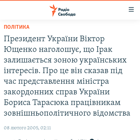
Доступність
посилання
Перейти
ПОЛІТИКА
до
РАДІО СВОБОДА – 70 РОКІВ
Президент України Віктор
основного
ВСЕ ЗА ДОБУ
матеріалу
Ющенко наголошує, що Ірак
СТАТТІ
Перейти
залишається зоною українських
до
ВІЙНА
ПОЛІТИКА
інтересів. Про це він сказав під
основної
РОСІЙСЬКА «ФІЛЬТРАЦІЯ»
ЕКОНОМІКА
навігації
час представлення міністра
Перейти
ДОНБАС.РЕАЛІЇ
СУСПІЛЬСТВО
закордонних справ України
до
КРИМ.РЕАЛІЇ
КУЛЬТУРА
Бориса Тарасюка працівникам
пошуку
ТИ ЯК?
зовнішньополітичного відомства
СПОРТ
СХЕМИ
УКРАЇНА
08 лютого 2005, 02:11
КИТАЙ.ВИКЛИКИ
СВІТ