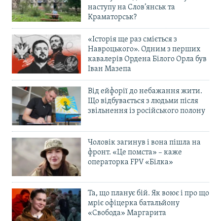
наступу на Слов’янськ та
Краматорськ?
«Історія ще раз сміється з
Навроцького». Одним з перших
кавалерів Ордена Білого Орла був
Іван Мазепа
Від ейфорії до небажання жити.
Що відбувається з людьми після
звільнення із російського полону
Чоловік загинув і вона пішла на
фронт. «Це помста» – каже
операторка FPV «Білка»
Та, що планує бій. Як воює і про що
мріє офіцерка батальйону
«Свобода» Маргарита