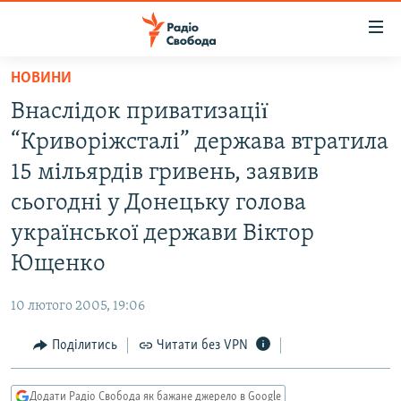
Доступність
посилання
Перейти
НОВИНИ
до
РАДІО СВОБОДА – 70 РОКІВ
Внаслідок приватизаціï
основного
ВСЕ ЗА ДОБУ
матеріалу
“Криворіжсталі” держава втратила
СТАТТІ
Перейти
15 мільярдів гривень, заявив
до
ВІЙНА
ПОЛІТИКА
сьогодні у Донецьку голова
основної
РОСІЙСЬКА «ФІЛЬТРАЦІЯ»
ЕКОНОМІКА
навігації
української держави Віктор
Перейти
ДОНБАС.РЕАЛІЇ
СУСПІЛЬСТВО
Ющенко
до
КРИМ.РЕАЛІЇ
КУЛЬТУРА
пошуку
10 лютого 2005, 19:06
ТИ ЯК?
СПОРТ
Поділитись
Читати без VPN
СХЕМИ
УКРАЇНА
КИТАЙ.ВИКЛИКИ
СВІТ
Додати Радіо Свобода як бажане джерело в Google