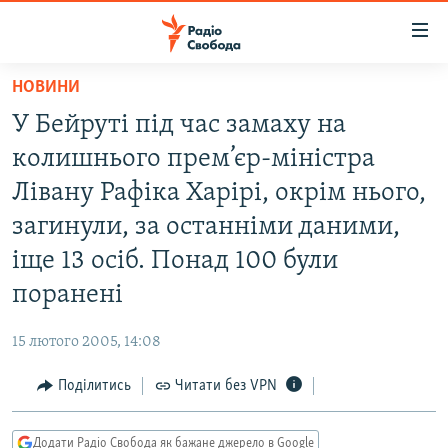
Доступність
посилання
Перейти
НОВИНИ
до
РАДІО СВОБОДА – 70 РОКІВ
У Бейруті під час замаху на
основного
ВСЕ ЗА ДОБУ
матеріалу
колишнього прем’єр-міністра
СТАТТІ
Перейти
Лівану Рафіка Харірі, окрім нього,
до
ВІЙНА
ПОЛІТИКА
загинули, за останніми даними,
основної
РОСІЙСЬКА «ФІЛЬТРАЦІЯ»
ЕКОНОМІКА
навігації
іще 13 осіб. Понад 100 були
Перейти
ДОНБАС.РЕАЛІЇ
СУСПІЛЬСТВО
поранені
до
КРИМ.РЕАЛІЇ
КУЛЬТУРА
пошуку
15 лютого 2005, 14:08
ТИ ЯК?
СПОРТ
Поділитись
Читати без VPN
СХЕМИ
УКРАЇНА
КИТАЙ.ВИКЛИКИ
СВІТ
Додати Радіо Свобода як бажане джерело в Google