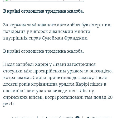
МУЛЬТИМЕДІА
В країні оголошена триденна жалоба.
ФОТО
СПЕЦПРОЄКТИ
За кермом замінованого автомобіля був смертник,
повідомив у вівторок ліванський міністр
ПОДКАСТИ
внутрішніх справ Сулейман Франджих.
КРИМ РЕАЛІЇ
В країні оголошена триденна жалоба.
РУС
УКР
Після загибелі Харірі у Лівані загострилися
стосунки між просирійським урядом та опозицією,
КТАТ
котра вважає Сирію причетною до замаху. Після
десяти років керівництва урядом Харірі пішов в
ДОЛУЧАЙСЯ!
опозицію і виступав за виведення з Лівану
сирійських військ, котрі розташовані там понад 20
років.