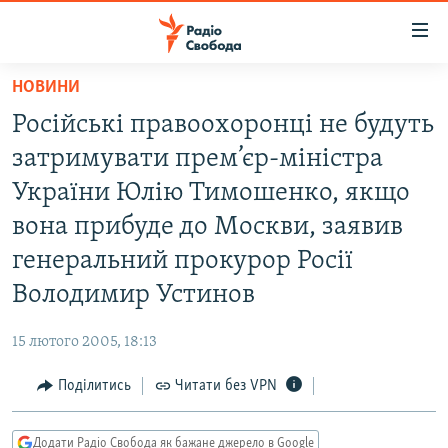
Доступність
посилання
Перейти
НОВИНИ
до
РАДІО СВОБОДА – 70 РОКІВ
Російські правоохоронці не будуть
основного
ВСЕ ЗА ДОБУ
матеріалу
затримувати прем’єр-міністра
СТАТТІ
Перейти
України Юлію Тимошенко, якщо
до
ВІЙНА
ПОЛІТИКА
вона прибуде до Москви, заявив
основної
РОСІЙСЬКА «ФІЛЬТРАЦІЯ»
ЕКОНОМІКА
навігації
генеральний прокурор Росії
Перейти
ДОНБАС.РЕАЛІЇ
СУСПІЛЬСТВО
Володимир Устинов
до
КРИМ.РЕАЛІЇ
КУЛЬТУРА
пошуку
15 лютого 2005, 18:13
ТИ ЯК?
СПОРТ
Поділитись
Читати без VPN
СХЕМИ
УКРАЇНА
КИТАЙ.ВИКЛИКИ
СВІТ
Додати Радіо Свобода як бажане джерело в Google