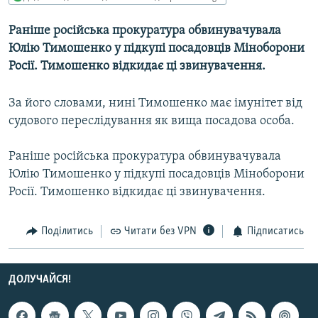
МУЛЬТИМЕДІА
Раніше російська прокуратура обвинувачувала
ФОТО
Юлію Тимошенко у підкупі посадовців Міноборони
СПЕЦПРОЄКТИ
Росії. Тимошенко відкидає ці звинувачення.
ПОДКАСТИ
За його словами, нині Тимошенко має імунітет від
судового переслідування як вища посадова особа.
КРИМ РЕАЛІЇ
РУС
Раніше російська прокуратура обвинувачувала
УКР
Юлію Тимошенко у підкупі посадовців Міноборони
Росії. Тимошенко відкидає ці звинувачення.
КТАТ
Поділитись
Читати без VPN
Підписатись
ДОЛУЧАЙСЯ!
ДОЛУЧАЙСЯ!