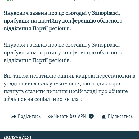
МУЛЬТИМЕДІА
Янукович заявив про це сьогодні у Запорiжжi,
ФОТО
прибувши на партiйну конференцiю обласного
СПЕЦПРОЄКТИ
вiддiлення Партiї регiонiв.
ПОДКАСТИ
Янукович заявив про це сьогодні у Запорiжжi,
прибувши на партiйну конференцiю обласного
КРИМ РЕАЛІЇ
вiддiлення Партiї регiонiв.
РУС
УКР
Він також негативно оцiнив кадровi перестановки в
урядi та висловив упевненiсть, що люди скоро
КТАТ
почнуть ставити питання новiй владi про обiцяне
збiльшення соцiальних виплат.
ДОЛУЧАЙСЯ!
Поділитись
Читати без VPN
Підписатись
ДОЛУЧАЙСЯ!