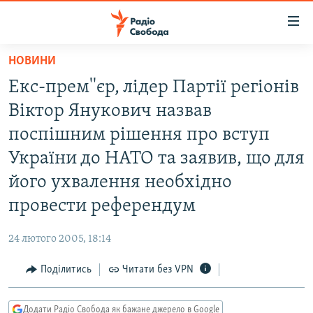
Доступність
посилання
Перейти
НОВИНИ
до
РАДІО СВОБОДА – 70 РОКІВ
Екс-прем''єр, лiдер Партiї регiонiв
основного
ВСЕ ЗА ДОБУ
матеріалу
Вiктор Янукович назвав
СТАТТІ
Перейти
поспiшним рiшення про вступ
до
ВІЙНА
ПОЛІТИКА
України до НАТО та заявив, що для
основної
РОСІЙСЬКА «ФІЛЬТРАЦІЯ»
ЕКОНОМІКА
навігації
його ухвалення необхiдно
Перейти
ДОНБАС.РЕАЛІЇ
СУСПІЛЬСТВО
провести референдум
до
КРИМ.РЕАЛІЇ
КУЛЬТУРА
пошуку
24 лютого 2005, 18:14
ТИ ЯК?
СПОРТ
Поділитись
Читати без VPN
СХЕМИ
УКРАЇНА
КИТАЙ.ВИКЛИКИ
СВІТ
Додати Радіо Свобода як бажане джерело в Google