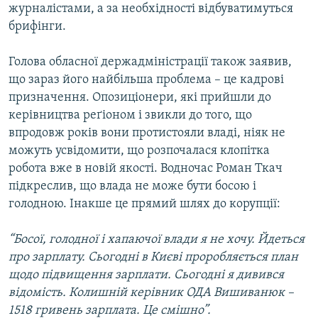
журналістами, а за необхідності відбуватимуться
Усі сайти RFE/RL
брифінги.
Голова обласної держадміністрації також заявив,
що зараз його найбільша проблема – це кадрові
призначення. Опозиціонери, які прийшли до
керівництва реґіоном і звикли до того, що
впродовж років вони протистояли владі, ніяк не
можуть усвідомити, що розпочалася клопітка
робота вже в новій якості. Водночас Роман Ткач
підкреслив, що влада не може бути босою і
голодною. Інакше це прямий шлях до корупції:
“Босої, голодної і хапаючої влади я не хочу. Йдеться
про зарплату. Сьогодні в Києві проробляється план
щодо підвищення зарплати. Сьогодні я дивився
відомість. Колишній керівник ОДА Вишиванюк –
1518 гривень зарплата. Це смішно”.