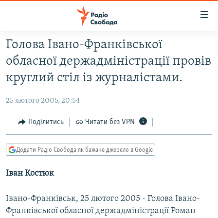
Доступність
посилання
Перейти
Голова Івано-Франківської
до
РАДІО СВОБОДА – 70 РОКІВ
обласної держадміністрації провів
основного
ВСЕ ЗА ДОБУ
матеріалу
круглий стіл із журналістами.
СТАТТІ
Перейти
до
25 лютого 2005, 20:54
ВІЙНА
ПОЛІТИКА
основної
РОСІЙСЬКА «ФІЛЬТРАЦІЯ»
Поділитись
Читати без VPN
ЕКОНОМІКА
навігації
Перейти
ДОНБАС.РЕАЛІЇ
СУСПІЛЬСТВО
до
Додати Радіо Свобода як бажане джерело в Google
КРИМ.РЕАЛІЇ
КУЛЬТУРА
пошуку
Іван Костюк
ТИ ЯК?
СПОРТ
СХЕМИ
УКРАЇНА
Івано-Франківськ, 25 лютого 2005 - Голова Івано-
КИТАЙ.ВИКЛИКИ
СВІТ
Франківської обласної держадміністрації Роман