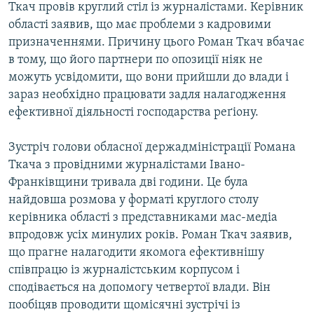
Ткач провів круглий стіл із журналістами. Керівник
МУЛЬТИМЕДІА
області заявив, що має проблеми з кадровими
ФОТО
призначеннями. Причину цього Роман Ткач вбачає
в тому, що його партнери по опозиції ніяк не
СПЕЦПРОЄКТИ
можуть усвідомити, що вони прийшли до влади і
ПОДКАСТИ
зараз необхідно працювати задля налагодження
ефективної діяльності господарства реґіону.
КРИМ РЕАЛІЇ
РУС
Зустріч голови обласної держадміністрації Романа
Ткача з провідними журналістами Івано-
УКР
Франківщини тривала дві години. Це була
КТАТ
найдовша розмова у форматі круглого столу
керівника області з представниками мас-медіа
ДОЛУЧАЙСЯ!
впродовж усіх минулих років. Роман Ткач заявив,
що прагне налагодити якомога ефективнішу
співпрацю із журналістським корпусом і
сподівається на допомогу четвертої влади. Він
пообіцяв проводити щомісячні зустрічі із