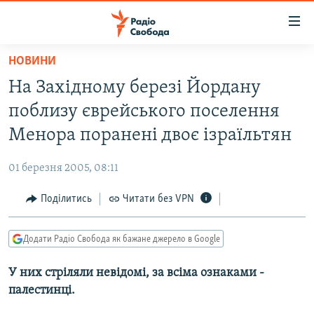
Доступність
посилання
Перейти
НОВИНИ
до
РАДІО СВОБОДА – 70 РОКІВ
На Західному березі Йордану
основного
ВСЕ ЗА ДОБУ
матеріалу
поблизу єврейського поселення
СТАТТІ
Перейти
Менора поранені двоє ізраїльтян
до
ВІЙНА
ПОЛІТИКА
основної
01 березня 2005, 08:11
РОСІЙСЬКА «ФІЛЬТРАЦІЯ»
ЕКОНОМІКА
навігації
Перейти
Поділитись
Читати без VPN
ДОНБАС.РЕАЛІЇ
СУСПІЛЬСТВО
до
КРИМ.РЕАЛІЇ
КУЛЬТУРА
пошуку
Додати Радіо Свобода як бажане джерело в Google
ТИ ЯК?
СПОРТ
У них стріляли невідомі, за всіма ознаками -
СХЕМИ
УКРАЇНА
палестинці.
ПРИАЗОВ’Я
СВІТ