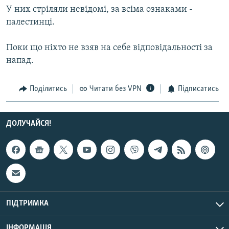
У них стріляли невідомі, за всіма ознаками -
КИТАЙ.ВИКЛИКИ
палестинці.
МУЛЬТИМЕДІА
ФОТО
Поки що ніхто не взяв на себе відповідальності за
напад.
СПЕЦПРОЄКТИ
ПОДКАСТИ
Поділитись
Читати без VPN
Підписатись
КРИМ РЕАЛІЇ
РУС
ДОЛУЧАЙСЯ!
УКР
КТАТ
ДОЛУЧАЙСЯ!
ПІДТРИМКА
ІНФОРМАЦІЯ