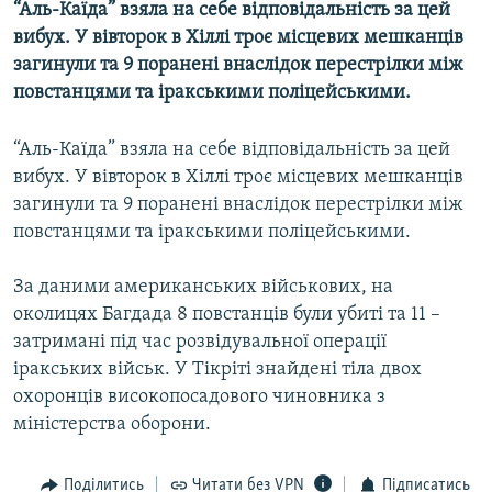
“Аль-Каїда” взяла на себе відповідальність за цей
МУЛЬТИМЕДІА
вибух. У вівторок в Хіллі троє місцевих мешканців
ФОТО
загинули та 9 поранені внаслідок перестрілки між
повстанцями та іракськими поліцейськими.
СПЕЦПРОЄКТИ
ПОДКАСТИ
“Аль-Каїда” взяла на себе відповідальність за цей
вибух. У вівторок в Хіллі троє місцевих мешканців
КРИМ РЕАЛІЇ
загинули та 9 поранені внаслідок перестрілки між
РУС
повстанцями та іракськими поліцейськими.
УКР
За даними американських військових, на
КТАТ
околицях Багдада 8 повстанців були убиті та 11 –
затримані під час розвідувальної операції
ДОЛУЧАЙСЯ!
іракських військ. У Тікріті знайдені тіла двох
охоронців високопосадового чиновника з
міністерства оборони.
Поділитись
Читати без VPN
Підписатись