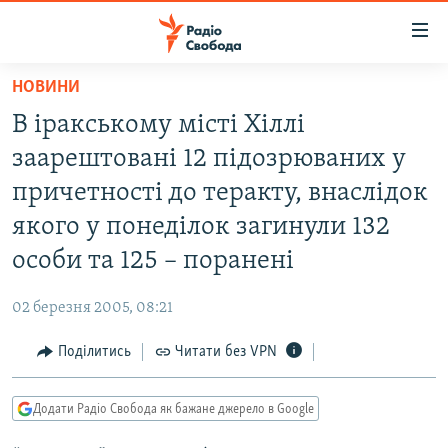
Доступність
посилання
Перейти
НОВИНИ
до
РАДІО СВОБОДА – 70 РОКІВ
В іракському місті Хіллі
основного
ВСЕ ЗА ДОБУ
матеріалу
заарештовані 12 підозрюваних у
СТАТТІ
Перейти
причетності до теракту, внаслідок
до
ВІЙНА
ПОЛІТИКА
якого у понеділок загинули 132
основної
РОСІЙСЬКА «ФІЛЬТРАЦІЯ»
ЕКОНОМІКА
навігації
особи та 125 – поранені
Перейти
ДОНБАС.РЕАЛІЇ
СУСПІЛЬСТВО
до
02 березня 2005, 08:21
КРИМ.РЕАЛІЇ
КУЛЬТУРА
пошуку
Поділитись
Читати без VPN
ТИ ЯК?
СПОРТ
СХЕМИ
УКРАЇНА
Додати Радіо Свобода як бажане джерело в Google
КИТАЙ.ВИКЛИКИ
СВІТ