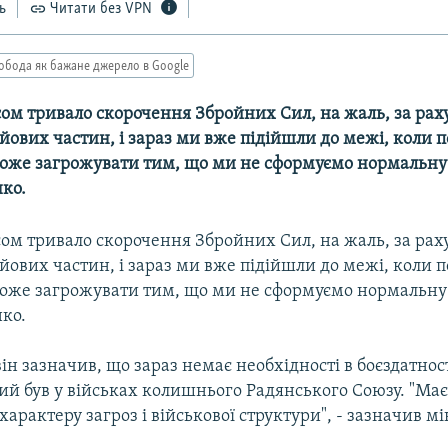
ь
Читати без VPN
обода як бажане джерело в Google
сом тривало скорочення Збройних Сил, на жаль, за рах
йових частин, і зараз ми вже підійшли до межі, коли 
оже загрожувати тим, що ми не сформуємо нормальну 
нко.
сом тривало скорочення Збройних Сил, на жаль, за рах
йових частин, і зараз ми вже підійшли до межі, коли 
оже загрожувати тим, що ми не сформуємо нормальну 
нко.
він зазначив, що зараз немає необхідності в боєздатност
кий був у військах колишнього Радянського Союзу. "Має
характеру загроз і військової структури", - зазначив мі