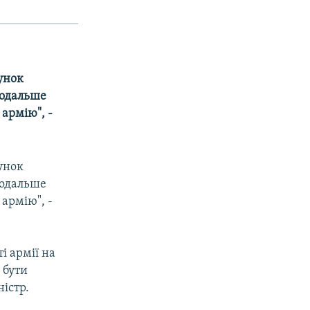
унок
подальше
армію", -
унок
подальше
армію", -
і армії на
 бути
ністр.