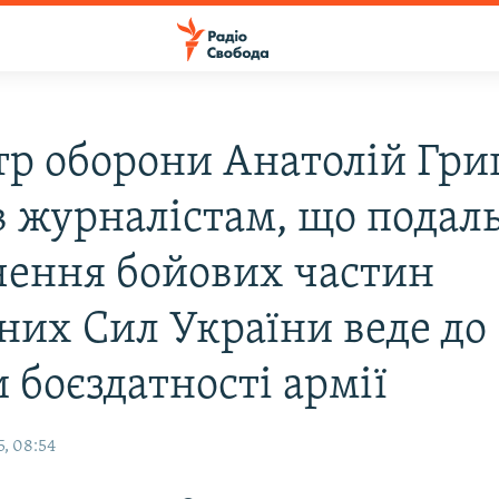
тр оборони Анатолій Гри
в журналістам, що подал
чення бойових частин
них Сил України веде до
 боєздатності армії
, 08:54