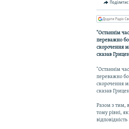
МУЛЬТИМЕДІА
Поділитис
ФОТО
Додати Радіо Св
СПЕЦПРОЄКТИ
ПОДКАСТИ
"Останнім ча
переважно бо
скорочення м
сказав Грице
"Останнім ча
переважно бо
скорочення м
сказав Грице
Разом з тим, 
тому рівні, я
відповідність 