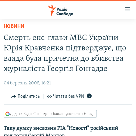
Доступність
посилання
Перейти
НОВИНИ
до
РАДІО СВОБОДА – 70 РОКІВ
Смерть екс-глави МВС України
основного
ВСЕ ЗА ДОБУ
матеріалу
Юрія Кравченка підтверджує, що
СТАТТІ
Перейти
влада була причетна до вбивства
до
ВІЙНА
ПОЛІТИКА
журналіста Георгія Гонгадзе
основної
РОСІЙСЬКА «ФІЛЬТРАЦІЯ»
ЕКОНОМІКА
навігації
04 березня 2005, 16:21
Перейти
ДОНБАС.РЕАЛІЇ
СУСПІЛЬСТВО
до
Поділитись
Читати без VPN
КРИМ.РЕАЛІЇ
КУЛЬТУРА
пошуку
ТИ ЯК?
СПОРТ
Додати Радіо Свобода як бажане джерело в Google
СХЕМИ
УКРАЇНА
Таку думку висловив РІА "Новості" російський
КИТАЙ.ВИКЛИКИ
СВІТ