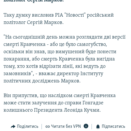
політолог Сергій Марков.
МУЛЬТИМЕДІА
Таку думку висловив РІА "Новості" російський
ФОТО
політолог Сергій Марков.
СПЕЦПРОЄКТИ
ПОДКАСТИ
"На сьогоднішній день можна розглядати дві версії
смерті Кравченка - або це було самогубство,
оскільки він знав, що вимушений буде понести
КРИМ РЕАЛІЇ
покарання, або смерть Кравченка була вигідна
РУС
тому, хто хотів відрізати лінії, які ведуть до
УКР
замовників", - вважає директор Інституту
політичних досліджень Марков.
КТАТ
Він припустив, що наслідком смерті Кравченка
ДОЛУЧАЙСЯ!
може стати залучення до справи Гонгадзе
колишнього Президента Леоніда Кучми.
Поділитись
Читати без VPN
Підписатись