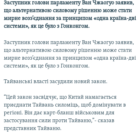
Заступник голови парламенту Ван Чжаогуо заявив,
МУЛЬТИМЕДІА
що альтернативою силовому рішенню може стати
ФОТО
мирне возз’єднання за принципом «одна країна-дві
системи», як це було з Гонконгом.
СПЕЦПРОЄКТИ
ПОДКАСТИ
Заступник голови парламенту Ван Чжаогуо заявив,
що альтернативою силовому рішенню може стати
КРИМ РЕАЛІЇ
мирне возз’єднання за принципом «одна країна-дві
РУС
системи», як це було з Гонконгом.
УКР
Тайванські власті засудили новий закон.
КТАТ
“Цей закон засвідчує, що Китай намагається
ДОЛУЧАЙСЯ!
приєднати Тайвань силоміць, щоб домінувати в
регіоні. Він дає карт-бланш військовим для
застосування сили проти Тайваню,”- сказав
представник Тайваню.