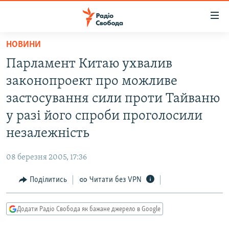
Доступність
посилання
Перейти
НОВИНИ
до
РАДІО СВОБОДА – 70 РОКІВ
Парламент Китаю ухвалив
основного
ВСЕ ЗА ДОБУ
матеріалу
законопроект про можливе
СТАТТІ
Перейти
застосування сили проти Тайваню
до
ВІЙНА
ПОЛІТИКА
у разі його спроби проголосили
основної
РОСІЙСЬКА «ФІЛЬТРАЦІЯ»
ЕКОНОМІКА
навігації
незалежність
Перейти
ДОНБАС.РЕАЛІЇ
СУСПІЛЬСТВО
до
08 березня 2005, 17:36
КРИМ.РЕАЛІЇ
КУЛЬТУРА
пошуку
Поділитись
Читати без VPN
ТИ ЯК?
СПОРТ
СХЕМИ
УКРАЇНА
Додати Радіо Свобода як бажане джерело в Google
КИТАЙ.ВИКЛИКИ
СВІТ