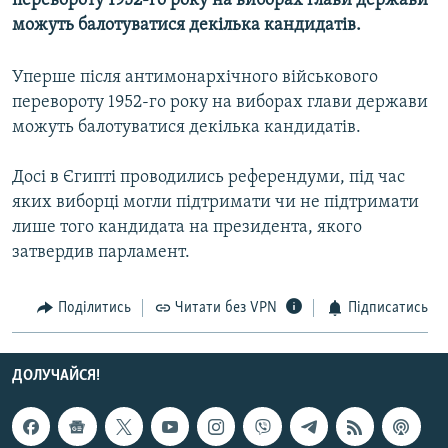
перевороту 1952-го року на виборах глави держави
МУЛЬТИМЕДІА
можуть балотуватися декілька кандидатів.
ФОТО
Уперше після антимонархічного військового
СПЕЦПРОЄКТИ
перевороту 1952-го року на виборах глави держави
ПОДКАСТИ
можуть балотуватися декілька кандидатів.
Досі в Єгипті проводились референдуми, під час
КРИМ РЕАЛІЇ
яких виборці могли підтримати чи не підтримати
РУС
лише того кандидата на президента, якого
УКР
затвердив парламент.
КТАТ
Поділитись
Читати без VPN
Підписатись
ДОЛУЧАЙСЯ!
ДОЛУЧАЙСЯ!