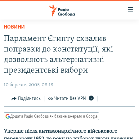
Доступність
посилання
Перейти
НОВИНИ
до
РАДІО СВОБОДА – 70 РОКІВ
Парламент Єгипту схвалив
основного
ВСЕ ЗА ДОБУ
матеріалу
поправки до конституції, які
СТАТТІ
Перейти
дозволяють альтернативні
до
ВІЙНА
ПОЛІТИКА
президентські вибори
основної
РОСІЙСЬКА «ФІЛЬТРАЦІЯ»
ЕКОНОМІКА
навігації
10 березня 2005, 08:18
Перейти
ДОНБАС.РЕАЛІЇ
СУСПІЛЬСТВО
до
Поділитись
Читати без VPN
КРИМ.РЕАЛІЇ
КУЛЬТУРА
пошуку
ТИ ЯК?
СПОРТ
Додати Радіо Свобода як бажане джерело в Google
СХЕМИ
УКРАЇНА
Уперше після антимонархічного військового
КИТАЙ.ВИКЛИКИ
СВІТ