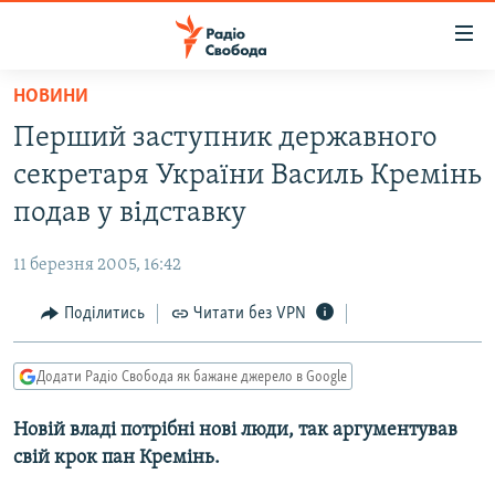
Доступність
посилання
Перейти
НОВИНИ
до
РАДІО СВОБОДА – 70 РОКІВ
Перший заступник державного
основного
ВСЕ ЗА ДОБУ
матеріалу
секретаря України Василь Кремінь
СТАТТІ
Перейти
подав у відставку
до
ВІЙНА
ПОЛІТИКА
основної
11 березня 2005, 16:42
РОСІЙСЬКА «ФІЛЬТРАЦІЯ»
ЕКОНОМІКА
навігації
Перейти
Поділитись
Читати без VPN
ДОНБАС.РЕАЛІЇ
СУСПІЛЬСТВО
до
КРИМ.РЕАЛІЇ
КУЛЬТУРА
пошуку
Додати Радіо Свобода як бажане джерело в Google
ТИ ЯК?
СПОРТ
Новій владі потрібні нові люди, так аргументував
СХЕМИ
УКРАЇНА
свій крок пан Кремінь.
КИТАЙ.ВИКЛИКИ
СВІТ