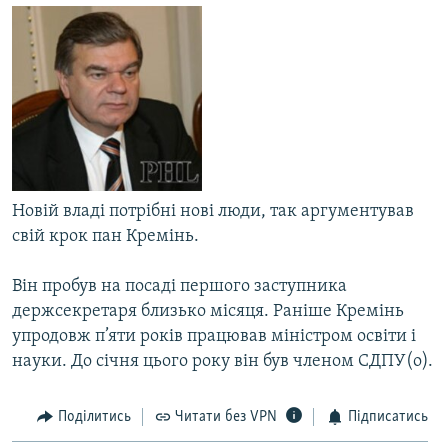
МУЛЬТИМЕДІА
ФОТО
СПЕЦПРОЄКТИ
ПОДКАСТИ
КРИМ РЕАЛІЇ
РУС
Новій владі потрібні нові люди, так аргументував
свій крок пан Кремінь.
УКР
КТАТ
Він пробув на посаді першого заступника
держсекретаря близько мiсяця. Раніше Кремінь
ДОЛУЧАЙСЯ!
упродовж п’яти років працював мiнiстром освiти i
науки. До січня цього року він був членом СДПУ(о).
Поділитись
Читати без VPN
Підписатись