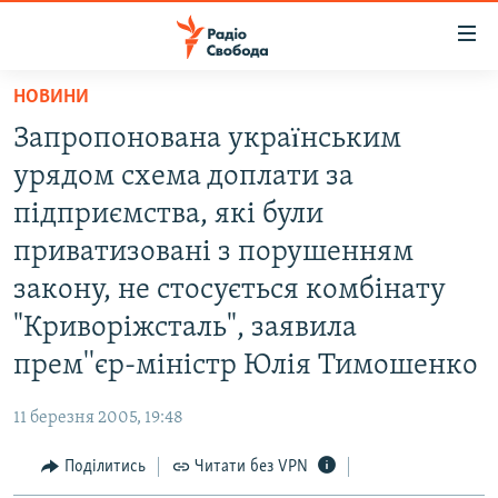
Доступність
посилання
Перейти
НОВИНИ
до
РАДІО СВОБОДА – 70 РОКІВ
Запропонована украïнським
основного
ВСЕ ЗА ДОБУ
матеріалу
урядом схема доплати за
СТАТТІ
Перейти
пiдприємства, які були
до
ВІЙНА
ПОЛІТИКА
приватизованi з порушенням
основної
РОСІЙСЬКА «ФІЛЬТРАЦІЯ»
ЕКОНОМІКА
навігації
закону, не стосується комбiнату
Перейти
ДОНБАС.РЕАЛІЇ
СУСПІЛЬСТВО
"Криворiжсталь", заявила
до
КРИМ.РЕАЛІЇ
КУЛЬТУРА
прем''єр-мiнiстр Юлiя Тимошенко
пошуку
ТИ ЯК?
СПОРТ
11 березня 2005, 19:48
СХЕМИ
УКРАЇНА
Поділитись
Читати без VPN
ПРИАЗОВ’Я
СВІТ