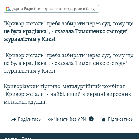
КИТАЙ.ВИКЛИКИ
Додати Радіо Свобода як бажане джерело в Google
МУЛЬТИМЕДІА
"Криворiжсталь" треба забирати через суд, тому що
ФОТО
це була крадiжка", - сказала Тимошенко сьогодні
СПЕЦПРОЄКТИ
журналістам у Києві.
ПОДКАСТИ
"Криворiжсталь" треба забирати через суд, тому що
це була крадiжка", - сказала Тимошенко сьогодні
КРИМ РЕАЛІЇ
журналістам у Києві.
РУС
УКР
Криворiзький гiрничо-металургiйний комбiнат
"Криворiжсталь" - найбiльший в Украïнi виробник
КТАТ
металопродукцiï.
ДОЛУЧАЙСЯ!
Поділитись
Читати без VPN
Підписатись