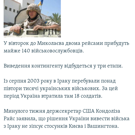
МУЛЬТИМЕДІА
ФОТО
СПЕЦПРОЄКТИ
ПОДКАСТИ
У вівторок до Миколаєва двома рейсами прибудуть
майже 140 військовослужбовців.
КРИМ РЕАЛІЇ
РУС
Виведення контингенту відбудеться у три етапи.
УКР
Із серпня 2003 року в Іраку перебували понад
КТАТ
півтори тисячі українських військових. За цей
період Україна втратила там 18 солдатів.
ДОЛУЧАЙСЯ!
Минулого тижня держсекретар США Кондоліза
Райс заявила, що рішення України вивести війська
з Іраку не зіпсує стосунків Києва і Вашингтона.