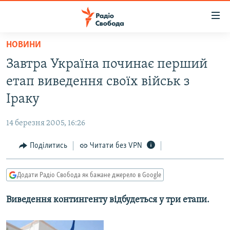
Доступність
посилання
Перейти
НОВИНИ
до
РАДІО СВОБОДА – 70 РОКІВ
Завтра Україна починає перший
основного
ВСЕ ЗА ДОБУ
матеріалу
етап виведення своїх військ з
СТАТТІ
Перейти
Іраку
до
ВІЙНА
ПОЛІТИКА
основної
14 березня 2005, 16:26
РОСІЙСЬКА «ФІЛЬТРАЦІЯ»
ЕКОНОМІКА
навігації
Перейти
Поділитись
Читати без VPN
ДОНБАС.РЕАЛІЇ
СУСПІЛЬСТВО
до
КРИМ.РЕАЛІЇ
КУЛЬТУРА
пошуку
Додати Радіо Свобода як бажане джерело в Google
ТИ ЯК?
СПОРТ
Виведення контингенту відбудеться у три етапи.
СХЕМИ
УКРАЇНА
КИТАЙ.ВИКЛИКИ
СВІТ