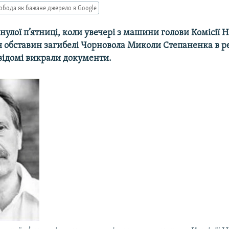
обода як бажане джерело в Google
нулої п’ятниці, коли увечері з машини голови Комісії Н
я обставин загибелі Чорновола Миколи Степаненка в ре
відомі викрали документи.