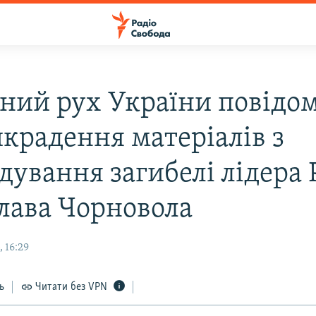
ний рух України повідо
икрадення матеріалів з
дування загибелі лідера 
слава Чорновола
 16:29
ь
Читати без VPN