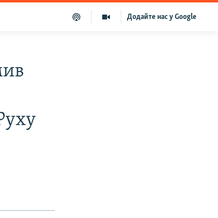
Додайте нас у Google
мив
Руху