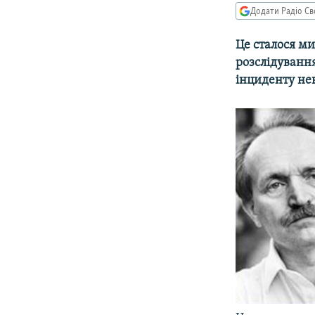
МУЛЬТИМЕДІА
Додати Радіо Св
ФОТО
Це сталося ми
СПЕЦПРОЄКТИ
розслідуванн
ПОДКАСТИ
інциденту не