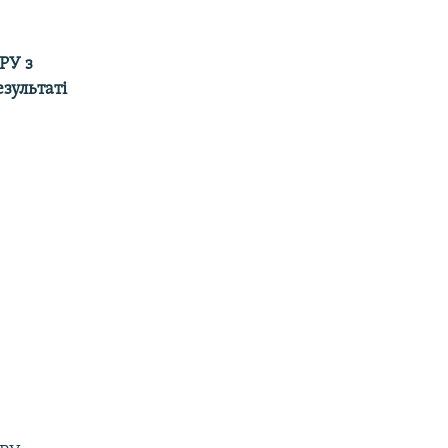
РУ з
зультаті