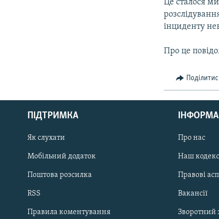
Це сталося ми
розслідуванн
інциденту не
Про це повідо
Поділитис
КРИМ РЕАЛІЇ
РУС
ПІДТРИМКА
ІНФОРМА
УКР
КТАТ
Як слухати
Про нас
Мобільний додаток
Наш кодек
ДОЛУЧАЙСЯ!
Поштова розсилка
Правові ас
RSS
Вакансії
Правила коментування
Зворотний 