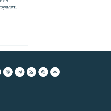
РУ з
зультаті