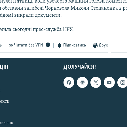
нулої п’ятниці, коли увечері з машини голови Комісії Н
я обставин загибелі Чорновола Миколи Степаненка в ре
відомі викрали документи.
мила сьогодні прес-служба НРУ.
ь
Читати без VPN
Підписатись
Друк
ЦІЯ
ДОЛУЧАЙСЯ!
с
пекти
зв'язок