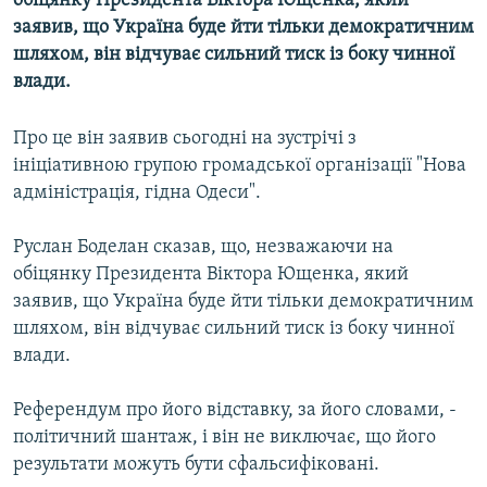
обіцянку Президента Віктора Ющенка, який
МУЛЬТИМЕДІА
заявив, що Україна буде йти тільки демократичним
шляхом, він відчуває сильний тиск із боку чинної
ФОТО
влади.
СПЕЦПРОЄКТИ
ПОДКАСТИ
Про це він заявив сьогодні на зустрічі з
ініціативною групою громадської організації "Нова
адміністрація, гідна Одеси".
КРИМ РЕАЛІЇ
РУС
Руслан Боделан сказав, що, незважаючи на
УКР
обіцянку Президента Віктора Ющенка, який
заявив, що Україна буде йти тільки демократичним
КТАТ
шляхом, він відчуває сильний тиск із боку чинної
влади.
ДОЛУЧАЙСЯ!
Референдум про його відставку, за його словами, -
політичний шантаж, і він не виключає, що його
результати можуть бути сфальсифіковані.