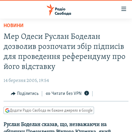
Доступність
посилання
Перейти
НОВИНИ
до
РАДІО СВОБОДА – 70 РОКІВ
Мер Одеси Руслан Боделан
основного
ВСЕ ЗА ДОБУ
матеріалу
дозволив розпочати збір підписів
СТАТТІ
Перейти
для проведення референдуму про
до
ВІЙНА
ПОЛІТИКА
його відставку
основної
РОСІЙСЬКА «ФІЛЬТРАЦІЯ»
ЕКОНОМІКА
навігації
14 березня 2005, 19:54
Перейти
ДОНБАС.РЕАЛІЇ
СУСПІЛЬСТВО
до
Поділитись
Читати без VPN
КРИМ.РЕАЛІЇ
КУЛЬТУРА
пошуку
ТИ ЯК?
СПОРТ
Додати Радіо Свобода як бажане джерело в Google
СХЕМИ
УКРАЇНА
Руслан Боделан сказав, що, незважаючи на
КИТАЙ.ВИКЛИКИ
СВІТ