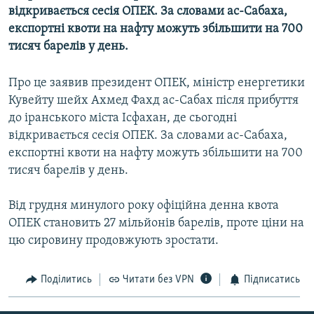
відкривається сесія ОПЕК. За словами ас-Сабаха,
МУЛЬТИМЕДІА
експортні квоти на нафту можуть збільшити на 700
ФОТО
тисяч барелів у день.
СПЕЦПРОЄКТИ
Про це заявив президент ОПЕК, міністр енергетики
ПОДКАСТИ
Кувейту шейх Ахмед Фахд ас-Сабах після прибуття
до іранського міста Ісфахан, де сьогодні
КРИМ РЕАЛІЇ
відкривається сесія ОПЕК. За словами ас-Сабаха,
РУС
експортні квоти на нафту можуть збільшити на 700
УКР
тисяч барелів у день.
КТАТ
Від грудня минулого року офіційна денна квота
ОПЕК становить 27 мільйонів барелів, проте ціни на
ДОЛУЧАЙСЯ!
цю сировину продовжують зростати.
Поділитись
Читати без VPN
Підписатись