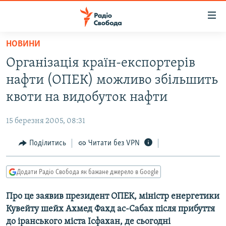
Доступність
посилання
Перейти
НОВИНИ
до
РАДІО СВОБОДА – 70 РОКІВ
Організація країн-експортерів
основного
ВСЕ ЗА ДОБУ
матеріалу
нафти (ОПЕК) можливо збільшить
СТАТТІ
Перейти
квоти на видобуток нафти
до
ВІЙНА
ПОЛІТИКА
основної
15 березня 2005, 08:31
РОСІЙСЬКА «ФІЛЬТРАЦІЯ»
ЕКОНОМІКА
навігації
Перейти
Поділитись
Читати без VPN
ДОНБАС.РЕАЛІЇ
СУСПІЛЬСТВО
до
КРИМ.РЕАЛІЇ
КУЛЬТУРА
пошуку
Додати Радіо Свобода як бажане джерело в Google
ТИ ЯК?
СПОРТ
Про це заявив президент ОПЕК, міністр енергетики
СХЕМИ
УКРАЇНА
Кувейту шейх Ахмед Фахд ас-Сабах після прибуття
КИТАЙ.ВИКЛИКИ
СВІТ
до іранського міста Ісфахан, де сьогодні