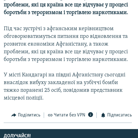
проблеми, які ця країна все ще відчуває у процесі
МУЛЬТИМЕДІА
боротьби з тероризмом і торгівлею наркотиками.
ФОТО
СПЕЦПРОЄКТИ
Під час зустрічі з афганським керівництвом
обговорюватимуться питання про відновлення та
ПОДКАСТИ
розвиток економіки Афганістану, а також
проблеми, які ця країна все ще відчуває у процесі
КРИМ РЕАЛІЇ
боротьби з тероризмом і торгівлею наркотиками.
РУС
УКР
У місті Кандагарі на півдні Афганістану сьогодні
внаслідок вибуху закладеної на узбіччі бомби
КТАТ
тяжко поранені 25 осіб, повідомив представник
місцевої поліції.
ДОЛУЧАЙСЯ!
Поділитись
Читати без VPN
Підписатись
ДОЛУЧАЙСЯ!