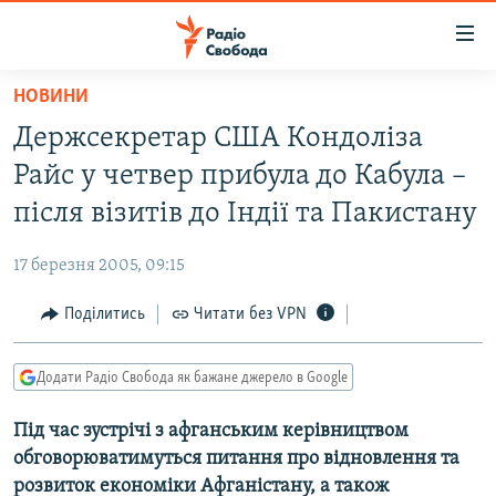
Доступність
посилання
Перейти
НОВИНИ
до
РАДІО СВОБОДА – 70 РОКІВ
Держсекретар США Кондоліза
основного
ВСЕ ЗА ДОБУ
матеріалу
Райс у четвер прибула до Кабула –
СТАТТІ
Перейти
після візитів до Індії та Пакистану
до
ВІЙНА
ПОЛІТИКА
основної
17 березня 2005, 09:15
РОСІЙСЬКА «ФІЛЬТРАЦІЯ»
ЕКОНОМІКА
навігації
Перейти
Поділитись
Читати без VPN
ДОНБАС.РЕАЛІЇ
СУСПІЛЬСТВО
до
КРИМ.РЕАЛІЇ
КУЛЬТУРА
пошуку
Додати Радіо Свобода як бажане джерело в Google
ТИ ЯК?
СПОРТ
Під час зустрічі з афганським керівництвом
СХЕМИ
УКРАЇНА
обговорюватимуться питання про відновлення та
КИТАЙ.ВИКЛИКИ
СВІТ
розвиток економіки Афганістану, а також