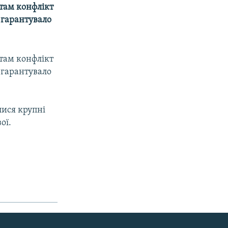
там конфлікт
 гарантувало
там конфлікт
 гарантувало
лися крупні
ої.