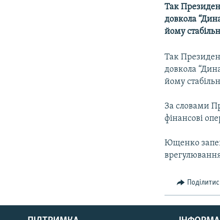
МУЛЬТИМЕДІА
Так Президен
ФОТО
довкола “Дина
йому стабільн
СПЕЦПРОЄКТИ
ПОДКАСТИ
Так Президен
довкола “Дина
йому стабільн
За словами Пр
фінансові опе
Ющенко запев
врегулювання
Поділитис
КРИМ РЕАЛІЇ
РУС