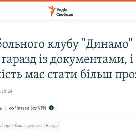
больного клубу "Динамо" 
 гаразд із документами, і
ність має стати більш пр
 18:24
ь
Читати без VPN
обода як бажане джерело в Google