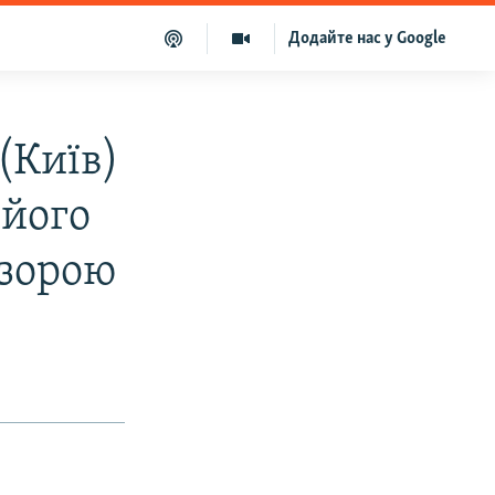
Додайте нас у Google
(Київ)
 його
озорою