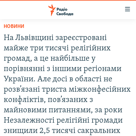
Доступність
посилання
Перейти
НОВИНИ
до
РАДІО СВОБОДА – 70 РОКІВ
На Львівщині зареєстровані
основного
ВСЕ ЗА ДОБУ
матеріалу
майже три тисячі релігійних
СТАТТІ
Перейти
громад, а це найбільше у
до
ВІЙНА
ПОЛІТИКА
порівнянні з іншими регіонами
основної
РОСІЙСЬКА «ФІЛЬТРАЦІЯ»
ЕКОНОМІКА
навігації
України. Але досі в області не
Перейти
ДОНБАС.РЕАЛІЇ
СУСПІЛЬСТВО
розв’язані триста міжконфесійних
до
КРИМ.РЕАЛІЇ
КУЛЬТУРА
конфліктів, пов’язаних з
пошуку
ТИ ЯК?
майновими питаннями, за роки
СПОРТ
Незалежності релігійні громади
СХЕМИ
УКРАЇНА
знищили 2,5 тисячі сакральних
КИТАЙ.ВИКЛИКИ
СВІТ