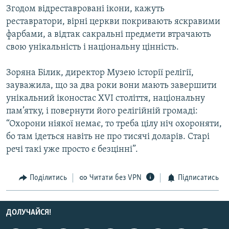
Згодом відреставровані ікони, кажуть
Усі сайти RFE/RL
реставратори, вірні церкви покривають яскравими
фарбами, а відтак сакральні предмети втрачають
свою унікальність і національну цінність.
Зоряна Білик, директор Музею історії релігії,
зауважила, що за два роки вони мають завершити
унікальний іконостас ХVІ століття, національну
пам’ятку, і повернути його релігійній громаді:
“Охорони ніякої немає, то треба цілу ніч охороняти,
бо там ідеться навіть не про тисячі доларів. Старі
речі такі уже просто є безцінні”.
Поділитись
Читати без VPN
Підписатись
ДОЛУЧАЙСЯ!