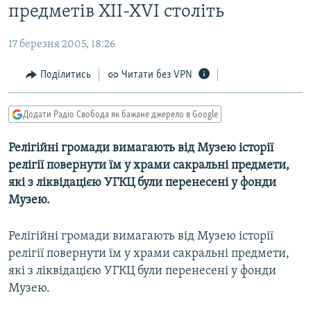
предметів XII-XVI століть
МУЛЬТИМЕДІА
ФОТО
17 березня 2005, 18:26
СПЕЦПРОЄКТИ
Поділитись
Читати без VPN
ПОДКАСТИ
Додати Радіо Свобода як бажане джерело в Google
КРИМ РЕАЛІЇ
РУС
Релігійні громади вимагають від Музею історії
релігії повернути їм у храми сакральні предмети,
УКР
які з ліквідацією УГКЦ були перенесені у фонди
КТАТ
Музею.
ДОЛУЧАЙСЯ!
Релігійні громади вимагають від Музею історії
релігії повернути їм у храми сакральні предмети,
які з ліквідацією УГКЦ були перенесені у фонди
Музею.