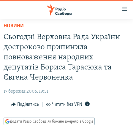
Доступність
посилання
Перейти
НОВИНИ
до
РАДІО СВОБОДА – 70 РОКІВ
Сьогодні Верховна Рада України
основного
ВСЕ ЗА ДОБУ
матеріалу
достроково припинила
СТАТТІ
Перейти
повноваження народних
до
ВІЙНА
ПОЛІТИКА
депутатів Бориса Тарасюка та
основної
РОСІЙСЬКА «ФІЛЬТРАЦІЯ»
ЕКОНОМІКА
навігації
Євгена Червоненка
Перейти
ДОНБАС.РЕАЛІЇ
СУСПІЛЬСТВО
до
17 березня 2005, 19:51
КРИМ.РЕАЛІЇ
КУЛЬТУРА
пошуку
Поділитись
Читати без VPN
ТИ ЯК?
СПОРТ
СХЕМИ
УКРАЇНА
Додати Радіо Свобода як бажане джерело в Google
КИТАЙ.ВИКЛИКИ
СВІТ