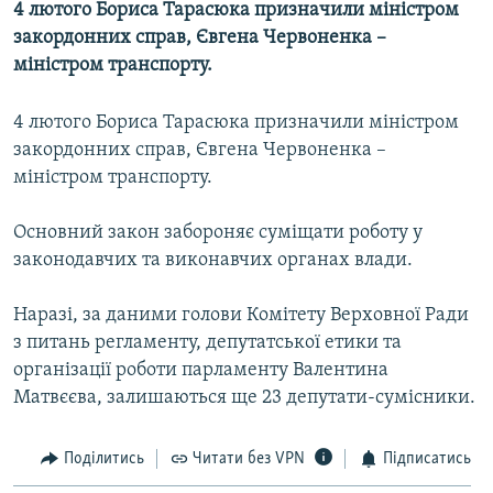
4 лютого Бориса Тарасюка призначили міністром
МУЛЬТИМЕДІА
закордонних справ, Євгена Червоненка –
ФОТО
міністром транспорту.
СПЕЦПРОЄКТИ
4 лютого Бориса Тарасюка призначили міністром
ПОДКАСТИ
закордонних справ, Євгена Червоненка –
міністром транспорту.
КРИМ РЕАЛІЇ
РУС
Основний закон забороняє суміщати роботу у
законодавчих та виконавчих органах влади.
УКР
КТАТ
Наразі, за даними голови Комітету Верховної Ради
з питань регламенту, депутатської етики та
ДОЛУЧАЙСЯ!
організації роботи парламенту Валентина
Матвєєва, залишаються ще 23 депутати-сумісники.
Поділитись
Читати без VPN
Підписатись