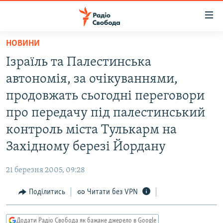
Доступність
посилання
Перейти
НОВИНИ
до
РАДІО СВОБОДА – 70 РОКІВ
Ізраїль та Палестинська
основного
ВСЕ ЗА ДОБУ
матеріалу
автономія, за очікуваннями,
СТАТТІ
Перейти
продовжать сьогодні переговори
до
ВІЙНА
ПОЛІТИКА
про передачу під палестинський
основної
РОСІЙСЬКА «ФІЛЬТРАЦІЯ»
ЕКОНОМІКА
навігації
контроль міста Тулькарм на
Перейти
ДОНБАС.РЕАЛІЇ
СУСПІЛЬСТВО
Західному березі Йордану
до
КРИМ.РЕАЛІЇ
КУЛЬТУРА
пошуку
21 березня 2005, 09:28
ТИ ЯК?
СПОРТ
Поділитись
Читати без VPN
СХЕМИ
УКРАЇНА
КИТАЙ.ВИКЛИКИ
СВІТ
Додати Радіо Свобода як бажане джерело в Google