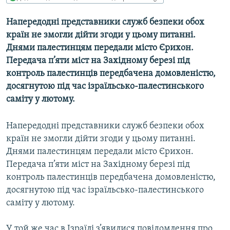
МУЛЬТИМЕДІА
Напередодні представники служб безпеки обох
ФОТО
країн не змогли дійти згоди у цьому питанні.
СПЕЦПРОЄКТИ
Днями палестинцям передали місто Єрихон.
Передача п’яти міст на Західному березі під
ПОДКАСТИ
контроль палестинців передбачена домовленістю,
досягнутою під час ізраїльсько-палестинського
КРИМ РЕАЛІЇ
саміту у лютому.
РУС
УКР
Напередодні представники служб безпеки обох
країн не змогли дійти згоди у цьому питанні.
КТАТ
Днями палестинцям передали місто Єрихон.
Передача п’яти міст на Західному березі під
ДОЛУЧАЙСЯ!
контроль палестинців передбачена домовленістю,
досягнутою під час ізраїльсько-палестинського
саміту у лютому.
У той же час в Ізраїлі з’явилися повідомлення про