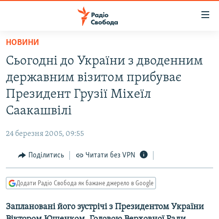
Доступність
посилання
Перейти
НОВИНИ
до
РАДІО СВОБОДА – 70 РОКІВ
Сьогодні до України з дводенним
основного
ВСЕ ЗА ДОБУ
матеріалу
державним візитом прибуває
СТАТТІ
Перейти
Президент Грузії Міхеїл
до
ВІЙНА
ПОЛІТИКА
Саакашвілі
основної
РОСІЙСЬКА «ФІЛЬТРАЦІЯ»
ЕКОНОМІКА
навігації
24 березня 2005, 09:55
Перейти
ДОНБАС.РЕАЛІЇ
СУСПІЛЬСТВО
до
Поділитись
Читати без VPN
КРИМ.РЕАЛІЇ
КУЛЬТУРА
пошуку
ТИ ЯК?
СПОРТ
Додати Радіо Свобода як бажане джерело в Google
СХЕМИ
УКРАЇНА
Заплановані його зустрічі з Президентом України
КИТАЙ.ВИКЛИКИ
СВІТ