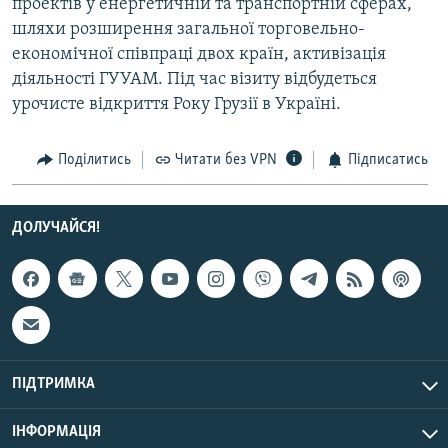
проектів у енергетичній та транспортній сферах,
Усі сайти RFE/RL
шляхи розширення загальної торговельно-
економічної співпраці двох країн, активізація
діяльності ГУУАМ. Під час візиту відбудеться
урочисте відкриття Року Грузії в Україні.
Поділитись
Читати без VPN
Підписатись
ДОЛУЧАЙСЯ!
ПІДТРИМКА
ІНФОРМАЦІЯ