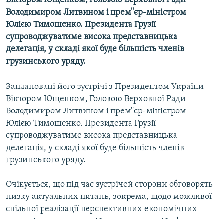
Віктором Ющенком, Головою Верховної Ради
МУЛЬТИМЕДІА
Володимиром Литвином і прем''єр-міністром
Юлією Тимошенко. Президента Грузії
ФОТО
супроводжуватиме висока представницька
СПЕЦПРОЄКТИ
делегація, у складі якої буде більшість членів
грузинського уряду.
ПОДКАСТИ
Заплановані його зустрічі з Президентом України
КРИМ РЕАЛІЇ
Віктором Ющенком, Головою Верховної Ради
РУС
Володимиром Литвином і прем''єр-міністром
УКР
Юлією Тимошенко. Президента Грузії
супроводжуватиме висока представницька
КТАТ
делегація, у складі якої буде більшість членів
грузинського уряду.
ДОЛУЧАЙСЯ!
Очікується, що під час зустрічей сторони обговорять
низку актуальних питань, зокрема, щодо можливої
спільної реалізації перспективних економічних