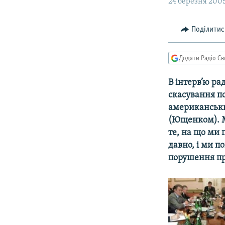
МУЛЬТИМЕДІА
24 березня 2005
ФОТО
Поділитис
СПЕЦПРОЄКТИ
ПОДКАСТИ
Додати Радіо Св
В інтерв’ю ра
скасування п
американськи
(Ющенком). Мо
те, на що ми
давно, і ми п
порушення пр