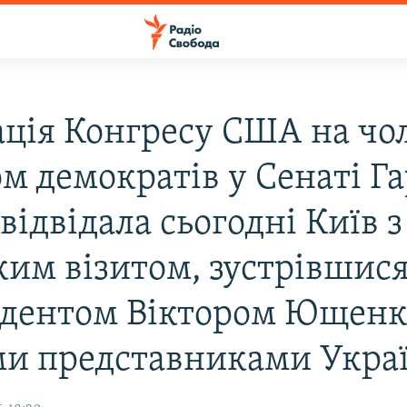
ація Конгресу США на чол
м демократів у Сенаті Га
відвідала сьогодні Київ з
ким візитом, зустрівшися
дентом Віктором Ющенк
и представниками Укра