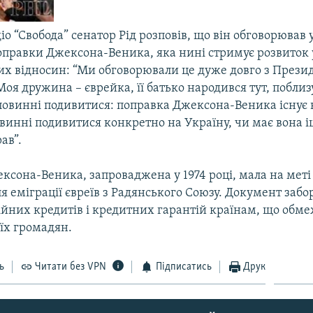
діо “Свобода” сенатор Рід розповів, що він обговорював 
оправки Джексона-Веника, яка нині стримує розвиток 
х відносин: “Ми обговорювали це дуже довго з Прези
я дружина – єврейка, її батько народився тут, поблиз
 повинні подивитися: поправка Джексона-Веника існує 
овинні подивитися конкретно на Україну, чи має вона і
ав”.
ксона-Веника, запроваджена у 1974 році, мала на меті
 еміграції євреїв з Радянського Союзу. Документ забо
ійних кредитів і кредитних гарантій країнам, що обм
їх громадян.
ь
Читати без VPN
Підписатись
Друк