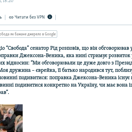
, 18:20
ь
Читати без VPN
обода як бажане джерело в Google
діо “Свобода” сенатор Рід розповів, що він обговорював 
оправки Джексона-Веника, яка нині стримує розвиток 
х відносин: “Ми обговорювали це дуже довго з Прези
я дружина – єврейка, її батько народився тут, поблиз
 повинні подивитися: поправка Джексона-Веника існує 
овинні подивитися конкретно на Україну, чи має вона і
ав”.