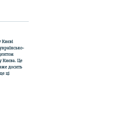
у Києві
українсько-
дентом
у Києва. Це
вже досить
ще ці