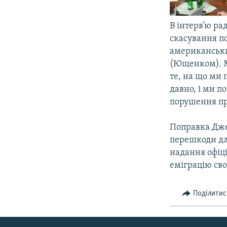
В інтерв’ю ра
скасування п
американськи
(Ющенком). Мо
те, на що ми
давно, і ми п
порушення пр
Поправка Дже
перешкоди для
надання офіц
еміграцію сво
Поділитис
КРИМ РЕАЛІЇ
РУС