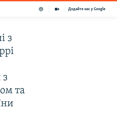
Додайте нас у Google
і з
ррі
 з
ом та
їни