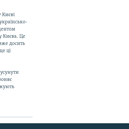
у Києві
українсько-
дентом
у Києва. Це
вже досить
ще ці
 усунути
роняє
ежують