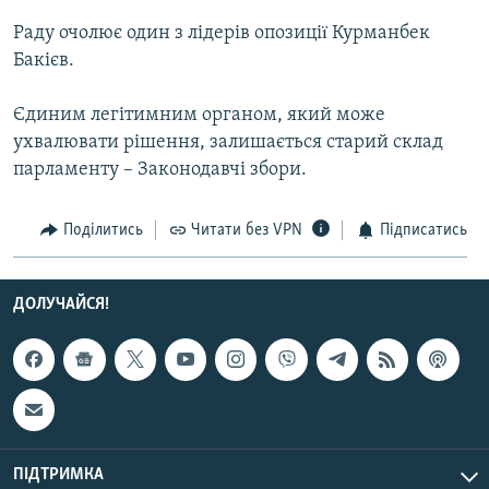
Усі сайти RFE/RL
Раду очолює один з лідерів опозиціï Курманбек
Бакієв.
Єдиним легітимним органом, який може
ухвалювати рішення, залишається старий склад
парламенту – Законодавчі збори.
Поділитись
Читати без VPN
Підписатись
ДОЛУЧАЙСЯ!
ПІДТРИМКА