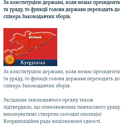
За конституцією держави, коли немає президента
МУЛЬТИМЕДІА
та уряду, то функціï голови держави переходять до
ФОТО
спікера Законодавчих зборів.
СПЕЦПРОЄКТИ
ПОДКАСТИ
КРИМ РЕАЛІЇ
РУС
УКР
За конституцією держави, коли немає президента
та уряду, то функціï голови держави переходять до
КТАТ
спікера Законодавчих зборів.
ДОЛУЧАЙСЯ!
Засідання законодавчого органу також
підтвердило, що повноваження тимчасового уряду
виконуватиме створена сьогодні опозицієï
Координаційна рада національноï єдності.