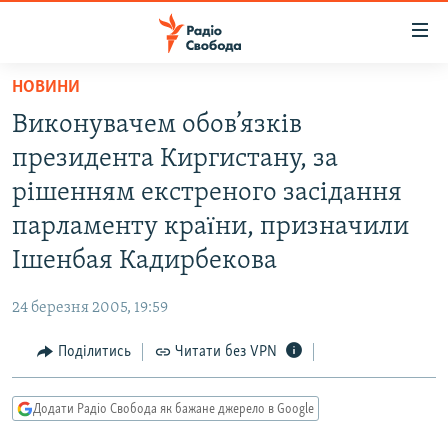
Доступність
посилання
Перейти
НОВИНИ
до
РАДІО СВОБОДА – 70 РОКІВ
Виконувачем обов’язків
основного
ВСЕ ЗА ДОБУ
матеріалу
президента Киргистану, за
СТАТТІ
Перейти
рішенням екстреного засідання
до
ВІЙНА
ПОЛІТИКА
парламенту краïни, призначили
основної
РОСІЙСЬКА «ФІЛЬТРАЦІЯ»
ЕКОНОМІКА
навігації
Ішенбая Кадирбекова
Перейти
ДОНБАС.РЕАЛІЇ
СУСПІЛЬСТВО
до
24 березня 2005, 19:59
КРИМ.РЕАЛІЇ
КУЛЬТУРА
пошуку
Поділитись
Читати без VPN
ТИ ЯК?
СПОРТ
СХЕМИ
УКРАЇНА
Додати Радіо Свобода як бажане джерело в Google
КИТАЙ.ВИКЛИКИ
СВІТ