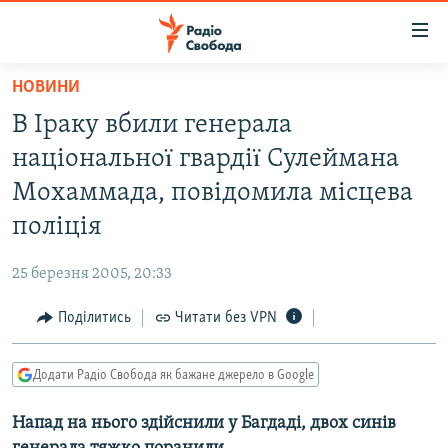
Доступність
посилання
Перейти
НОВИНИ
до
РАДІО СВОБОДА – 70 РОКІВ
В Іраку вбили генерала
основного
ВСЕ ЗА ДОБУ
матеріалу
національноï гвардіï Сулеймана
СТАТТІ
Перейти
Мохаммада, повідомила місцева
до
ВІЙНА
ПОЛІТИКА
поліція
основної
РОСІЙСЬКА «ФІЛЬТРАЦІЯ»
ЕКОНОМІКА
навігації
25 березня 2005, 20:33
Перейти
ДОНБАС.РЕАЛІЇ
СУСПІЛЬСТВО
до
Поділитись
Читати без VPN
КРИМ.РЕАЛІЇ
КУЛЬТУРА
пошуку
ТИ ЯК?
СПОРТ
Додати Радіо Свобода як бажане джерело в Google
СХЕМИ
УКРАЇНА
Напад на нього здійснили у Багдаді, двох синів
ПРИАЗОВ’Я
СВІТ