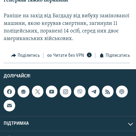
генерала тяжко поранили
КИТАЙ.ВИКЛИКИ
Раніше на захід від Багдаду від вибуху замінованої
МУЛЬТИМЕДІА
машини, якою керував смертник, загинули 11
ФОТО
поліцейських, поранені 14 осіб, серед них двоє
СПЕЦПРОЄКТИ
американських військових.
ПОДКАСТИ
Поділитись
Читати без VPN
Підписатись
КРИМ РЕАЛІЇ
РУС
ДОЛУЧАЙСЯ!
УКР
КТАТ
ДОЛУЧАЙСЯ!
ПІДТРИМКА