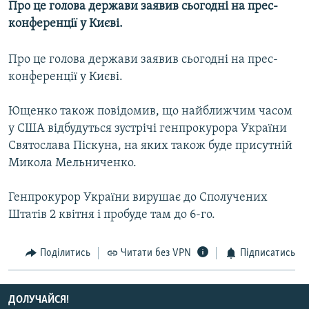
Про це голова держави заявив сьогодні на прес-
МУЛЬТИМЕДІА
конференціï у Києві.
ФОТО
Про це голова держави заявив сьогодні на прес-
СПЕЦПРОЄКТИ
конференціï у Києві.
ПОДКАСТИ
Ющенко також повiдомив, що найближчим часом
КРИМ РЕАЛІЇ
у США вiдбудуться зустрiчi генпрокурора Украïни
РУС
Святослава Пiскуна, на яких також буде присутнiй
Микола Мельниченко.
УКР
КТАТ
Генпрокурор Украïни вирушає до Сполучених
Штатів 2 квітня і пробуде там до 6-го.
ДОЛУЧАЙСЯ!
Поділитись
Читати без VPN
Підписатись
ДОЛУЧАЙСЯ!