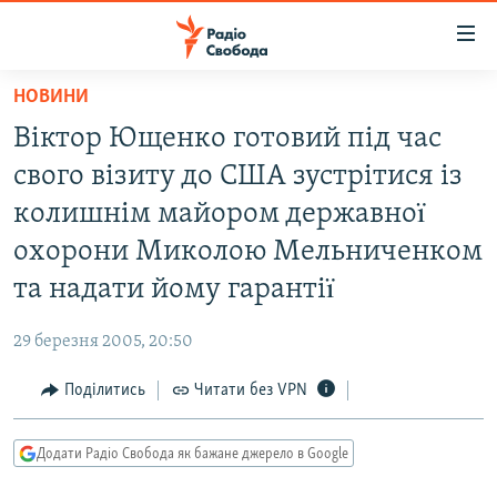
Доступність
посилання
Перейти
НОВИНИ
до
РАДІО СВОБОДА – 70 РОКІВ
Віктор Ющенко готовий під час
основного
ВСЕ ЗА ДОБУ
матеріалу
свого візиту до США зустрітися із
СТАТТІ
Перейти
колишнім майором державноï
до
ВІЙНА
ПОЛІТИКА
охорони Миколою Мельниченком
основної
РОСІЙСЬКА «ФІЛЬТРАЦІЯ»
ЕКОНОМІКА
навігації
та надати йому гарантіï
Перейти
ДОНБАС.РЕАЛІЇ
СУСПІЛЬСТВО
до
29 березня 2005, 20:50
КРИМ.РЕАЛІЇ
КУЛЬТУРА
пошуку
Поділитись
Читати без VPN
ТИ ЯК?
СПОРТ
СХЕМИ
УКРАЇНА
Додати Радіо Свобода як бажане джерело в Google
КИТАЙ.ВИКЛИКИ
СВІТ